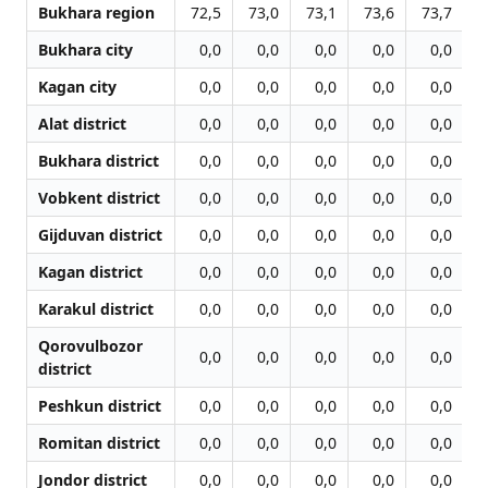
Bukhara region
72,5
73,0
73,1
73,6
73,7
7
Bukhara city
0,0
0,0
0,0
0,0
0,0
Kagan city
0,0
0,0
0,0
0,0
0,0
Alat district
0,0
0,0
0,0
0,0
0,0
Bukhara district
0,0
0,0
0,0
0,0
0,0
Vobkent district
0,0
0,0
0,0
0,0
0,0
Gijduvan district
0,0
0,0
0,0
0,0
0,0
Kagan district
0,0
0,0
0,0
0,0
0,0
Karakul district
0,0
0,0
0,0
0,0
0,0
Qorovulbozor
0,0
0,0
0,0
0,0
0,0
district
Peshkun district
0,0
0,0
0,0
0,0
0,0
Romitan district
0,0
0,0
0,0
0,0
0,0
Jondor district
0,0
0,0
0,0
0,0
0,0