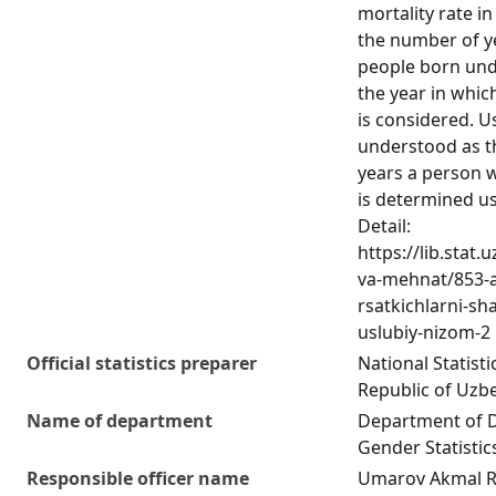
mortality rate in
the number of ye
people born und
the year in which
is considered. Us
understood as t
years a person wi
is determined us
Detail:
https://lib.stat
va-mehnat/853-a
rsatkichlarni-sha
uslubiy-nizom-2
Official statistics preparer
National Statist
Republic of Uzb
Name of department
Department of 
Gender Statistic
Responsible officer name
Umarov Akmal R