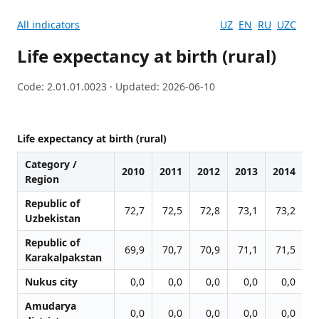
All indicators
UZ
EN
RU
UZC
Life expectancy at birth (rural)
Code: 2.01.01.0023 · Updated: 2026-06-10
Life expectancy at birth (rural)
Category /
2010
2011
2012
2013
2014
2
Region
Republic of
72,7
72,5
72,8
73,1
73,2
7
Uzbekistan
Republic of
69,9
70,7
70,9
71,1
71,5
7
Karakalpakstan
Nukus city
0,0
0,0
0,0
0,0
0,0
Amudarya
0,0
0,0
0,0
0,0
0,0