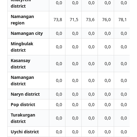
0,0
0,0
0,0
0,0
0,0
district
Namangan
73,8
71,5
73,6
76,0
78,1
7
region
Namangan city
0,0
0,0
0,0
0,0
0,0
Mingbulak
0,0
0,0
0,0
0,0
0,0
district
Kasansay
0,0
0,0
0,0
0,0
0,0
district
Namangan
0,0
0,0
0,0
0,0
0,0
district
Naryn district
0,0
0,0
0,0
0,0
0,0
Pop district
0,0
0,0
0,0
0,0
0,0
Turakurgan
0,0
0,0
0,0
0,0
0,0
district
Uychi district
0,0
0,0
0,0
0,0
0,0