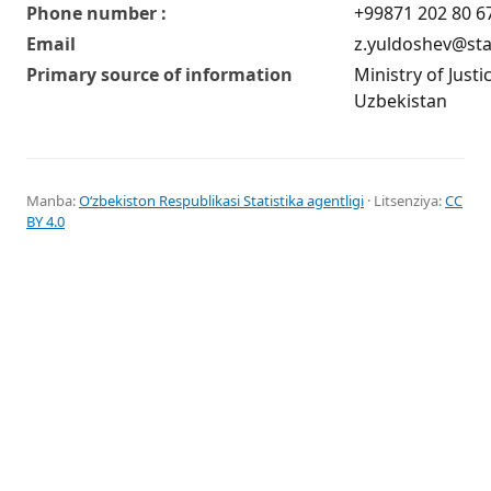
Phone number :
+99871 202 80 6
Email
z.yuldoshev@sta
Primary source of information
Ministry of Justi
Uzbekistan
Manba:
Oʻzbekiston Respublikasi Statistika agentligi
· Litsenziya:
CC
BY 4.0