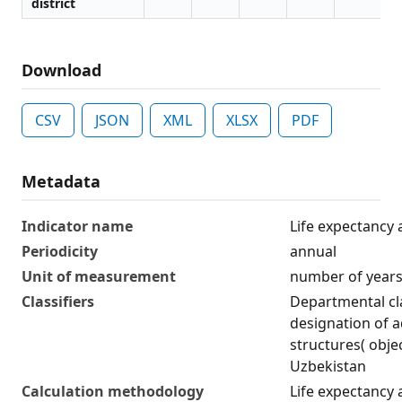
district
Download
CSV
JSON
XML
XLSX
PDF
Metadata
Indicator name
Life expectancy a
Periodicity
annual
Unit of measurement
number of year
Classifiers
Departmental cla
designation of ad
structures( obje
Uzbekistan
Calculation methodology
Life expectancy a