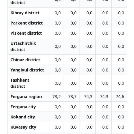
district
Kibray district
0,0
0,0
0,0
0,0
0,0
Parkent district
0,0
0,0
0,0
0,0
0,0
Piskent district
0,0
0,0
0,0
0,0
0,0
Urtachirchik
0,0
0,0
0,0
0,0
0,0
district
Chinaz district
0,0
0,0
0,0
0,0
0,0
Yangiyul district
0,0
0,0
0,0
0,0
0,0
Tashkent
0,0
0,0
0,0
0,0
0,0
district
Fergana region
73,2
73,7
74,3
74,3
74,6
7
Fergana city
0,0
0,0
0,0
0,0
0,0
Kokand city
0,0
0,0
0,0
0,0
0,0
Kuvasay city
0,0
0,0
0,0
0,0
0,0