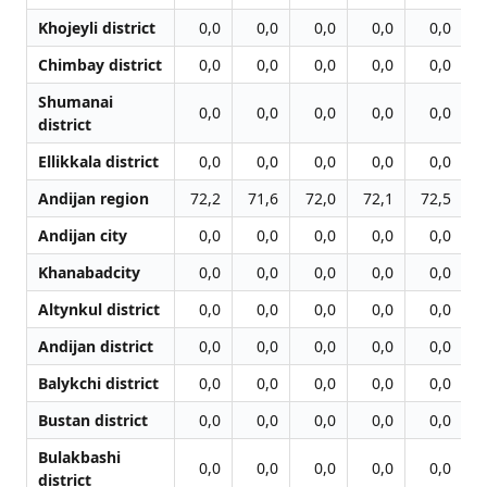
Khojeyli district
0,0
0,0
0,0
0,0
0,0
Chimbay district
0,0
0,0
0,0
0,0
0,0
Shumanai
0,0
0,0
0,0
0,0
0,0
district
Ellikkala district
0,0
0,0
0,0
0,0
0,0
Andijan region
72,2
71,6
72,0
72,1
72,5
7
Andijan city
0,0
0,0
0,0
0,0
0,0
Khanabadcity
0,0
0,0
0,0
0,0
0,0
Altynkul district
0,0
0,0
0,0
0,0
0,0
Andijan district
0,0
0,0
0,0
0,0
0,0
Balykchi district
0,0
0,0
0,0
0,0
0,0
Bustan district
0,0
0,0
0,0
0,0
0,0
Bulakbashi
0,0
0,0
0,0
0,0
0,0
district