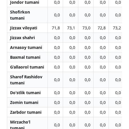
Jondor tumani
0,0
0,0
0,0
0,0
0,0
Shofirkon
0,0
0,0
0,0
0,0
0,0
tumani
Jizzax viloyati
71,8
73,1
73,0
72,8
73,2
Jizzax shahri
0,0
0,0
0,0
0,0
0,0
Arnasoy tumani
0,0
0,0
0,0
0,0
0,0
Baxmal tumani
0,0
0,0
0,0
0,0
0,0
G‘allaorol tumani
0,0
0,0
0,0
0,0
0,0
Sharof Rashidov
0,0
0,0
0,0
0,0
0,0
tumani
Do‘stlik tumani
0,0
0,0
0,0
0,0
0,0
Zomin tumani
0,0
0,0
0,0
0,0
0,0
Zarbdor tumani
0,0
0,0
0,0
0,0
0,0
Mirzacho‘l
0,0
0,0
0,0
0,0
0,0
tumani