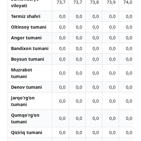
73,7
73,7
73,8
73,9
74,0
viloyati
Termiz shahri
0,0
0,0
0,0
0,0
0,0
Oltinsoy tumani
0,0
0,0
0,0
0,0
0,0
Angor tumani
0,0
0,0
0,0
0,0
0,0
Bandixon tumani
0,0
0,0
0,0
0,0
0,0
Boysun tumani
0,0
0,0
0,0
0,0
0,0
Muzrabot
0,0
0,0
0,0
0,0
0,0
tumani
Denov tumani
0,0
0,0
0,0
0,0
0,0
Jarqo‘rg‘on
0,0
0,0
0,0
0,0
0,0
tumani
Qumqo‘rg‘on
0,0
0,0
0,0
0,0
0,0
tumani
Qiziriq tumani
0,0
0,0
0,0
0,0
0,0