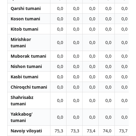
Qarshi tumani
0,0
0,0
0,0
0,0
0,0
Koson tumani
0,0
0,0
0,0
0,0
0,0
Kitob tumani
0,0
0,0
0,0
0,0
0,0
Mirishkor
0,0
0,0
0,0
0,0
0,0
tumani
Muborak tumani
0,0
0,0
0,0
0,0
0,0
Nishon tumani
0,0
0,0
0,0
0,0
0,0
Kasbi tumani
0,0
0,0
0,0
0,0
0,0
Chiroqchi tumani
0,0
0,0
0,0
0,0
0,0
Shahrisabz
0,0
0,0
0,0
0,0
0,0
tumani
Yakkabog‘
0,0
0,0
0,0
0,0
0,0
tumani
Navoiy viloyati
75,3
73,3
73,4
74,0
73,7