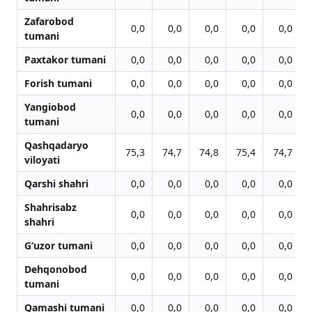
Zafarobod
0,0
0,0
0,0
0,0
0,0
tumani
Paxtakor tumani
0,0
0,0
0,0
0,0
0,0
Forish tumani
0,0
0,0
0,0
0,0
0,0
Yangiobod
0,0
0,0
0,0
0,0
0,0
tumani
Qashqadaryo
75,3
74,7
74,8
75,4
74,7
viloyati
Qarshi shahri
0,0
0,0
0,0
0,0
0,0
Shahrisabz
0,0
0,0
0,0
0,0
0,0
shahri
G‘uzor tumani
0,0
0,0
0,0
0,0
0,0
Dehqonobod
0,0
0,0
0,0
0,0
0,0
tumani
Qamashi tumani
0,0
0,0
0,0
0,0
0,0