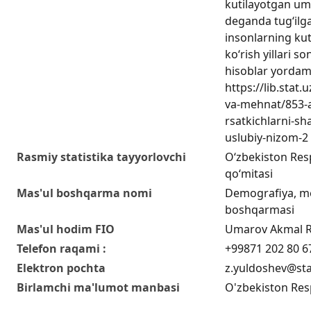
kutilayotgan umr
deganda tug‘ilg
insonlarning ku
ko‘rish yillari s
hisoblar yordami
https://lib.stat
va-mehnat/853-a
rsatkichlarni-sha
uslubiy-nizom-2
Rasmiy statistika tayyorlovchi
O‘zbekiston Respu
qo‘mitasi
Mas'ul boshqarma nomi
Demografiya, me
boshqarmasi
Mas'ul hodim FIO
Umarov Akmal 
Telefon raqami :
+99871 202 80 6
Elektron pochta
z.yuldoshev@sta
Birlamchi ma'lumot manbasi
O'zbekiston Resp