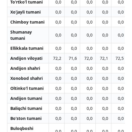
To‘rtko‘l tumani
0,0
0,0
0,0
0,0
0,0
Xo‘jayli tumani
0,0
0,0
0,0
0,0
0,0
Chimboy tumani
0,0
0,0
0,0
0,0
0,0
Shumanay
0,0
0,0
0,0
0,0
0,0
tumani
Ellikkala tumani
0,0
0,0
0,0
0,0
0,0
Andijon viloyati
72,2
71,6
72,0
72,1
72,5
Andijon shahri
0,0
0,0
0,0
0,0
0,0
Xonobod shahri
0,0
0,0
0,0
0,0
0,0
Oltinko‘l tumani
0,0
0,0
0,0
0,0
0,0
Andijon tumani
0,0
0,0
0,0
0,0
0,0
Baliqchi tumani
0,0
0,0
0,0
0,0
0,0
Bo‘ston tumani
0,0
0,0
0,0
0,0
0,0
Buloqboshi
0,0
0,0
0,0
0,0
0,0