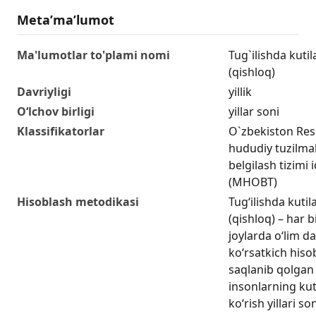
Metaʼmaʼlumot
Ma'lumotlar to'plami nomi
Tug`ilishda kuti
(qishloq)
Davriyligi
yillik
O‘lchov birligi
yillar soni
Klassifikatorlar
O`zbekiston Res
hududiy tuzilmala
belgilash tizimi 
(MHOBT)
Hisoblash metodikasi
Tug‘ilishda kuti
(qishloq) – har b
joylarda o‘lim da
ko‘rsatkich hiso
saqlanib qolgan 
insonlarning ku
ko‘rish yillari s