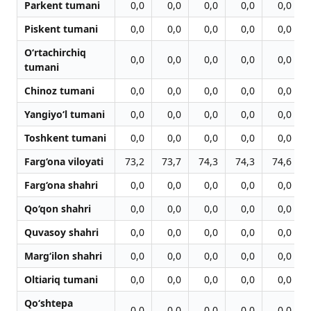
Parkent tumani
0,0
0,0
0,0
0,0
0,0
Piskent tumani
0,0
0,0
0,0
0,0
0,0
O‘rtachirchiq
0,0
0,0
0,0
0,0
0,0
tumani
Chinoz tumani
0,0
0,0
0,0
0,0
0,0
Yangiyo‘l tumani
0,0
0,0
0,0
0,0
0,0
Toshkent tumani
0,0
0,0
0,0
0,0
0,0
Farg‘ona viloyati
73,2
73,7
74,3
74,3
74,6
Farg‘ona shahri
0,0
0,0
0,0
0,0
0,0
Qo‘qon shahri
0,0
0,0
0,0
0,0
0,0
Quvasoy shahri
0,0
0,0
0,0
0,0
0,0
Marg‘ilon shahri
0,0
0,0
0,0
0,0
0,0
Oltiariq tumani
0,0
0,0
0,0
0,0
0,0
Qo‘shtepa
0,0
0,0
0,0
0,0
0,0