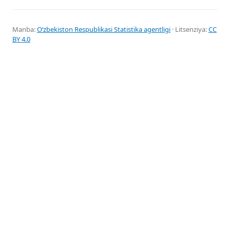
Manba:
Oʻzbekiston Respublikasi Statistika agentligi
· Litsenziya:
CC
BY 4.0