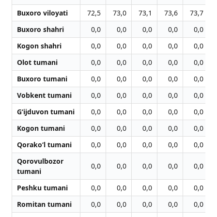
Buxoro viloyati
72,5
73,0
73,1
73,6
73,7
Buxoro shahri
0,0
0,0
0,0
0,0
0,0
Kogon shahri
0,0
0,0
0,0
0,0
0,0
Olot tumani
0,0
0,0
0,0
0,0
0,0
Buxoro tumani
0,0
0,0
0,0
0,0
0,0
Vobkent tumani
0,0
0,0
0,0
0,0
0,0
G‘ijduvon tumani
0,0
0,0
0,0
0,0
0,0
Kogon tumani
0,0
0,0
0,0
0,0
0,0
Qorako‘l tumani
0,0
0,0
0,0
0,0
0,0
Qorovulbozor
0,0
0,0
0,0
0,0
0,0
tumani
Peshku tumani
0,0
0,0
0,0
0,0
0,0
Romitan tumani
0,0
0,0
0,0
0,0
0,0