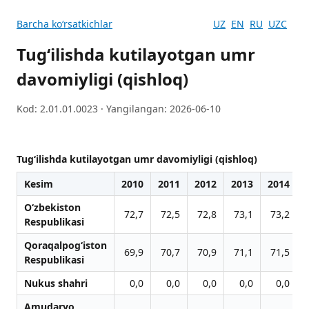
Barcha koʻrsatkichlar
UZ
EN
RU
UZC
Tug‘ilishda kutilayotgan umr
davomiyligi (qishloq)
Kod: 2.01.01.0023 · Yangilangan: 2026-06-10
Tug‘ilishda kutilayotgan umr davomiyligi (qishloq)
Kesim
2010
2011
2012
2013
2014
O‘zbekiston
72,7
72,5
72,8
73,1
73,2
Respublikasi
Qoraqalpog‘iston
69,9
70,7
70,9
71,1
71,5
Respublikasi
Nukus shahri
0,0
0,0
0,0
0,0
0,0
Amudaryo