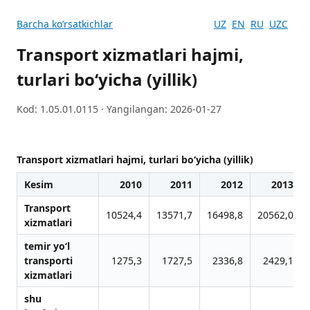
Barcha koʻrsatkichlar
UZ
EN
RU
UZC
Transport xizmatlari hajmi,
turlari bo‘yicha (yillik)
Kod: 1.05.01.0115 · Yangilangan: 2026-01-27
Transport xizmatlari hajmi, turlari bo‘yicha (yillik)
Kesim
2010
2011
2012
2013
Transport
10524,4
13571,7
16498,8
20562,0
xizmatlari
temir yo‘l
transporti
1275,3
1727,5
2336,8
2429,1
xizmatlari
shu