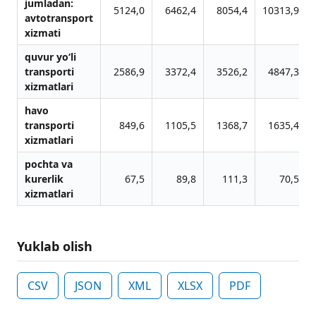
jumladan:
5124,0
6462,4
8054,4
10313,9
avtotransport
xizmati
quvur yo‘li
transporti
2586,9
3372,4
3526,2
4847,3
xizmatlari
havo
transporti
849,6
1105,5
1368,7
1635,4
xizmatlari
pochta va
kurerlik
67,5
89,8
111,3
70,5
xizmatlari
Yuklab olish
CSV
JSON
XML
XLSX
PDF