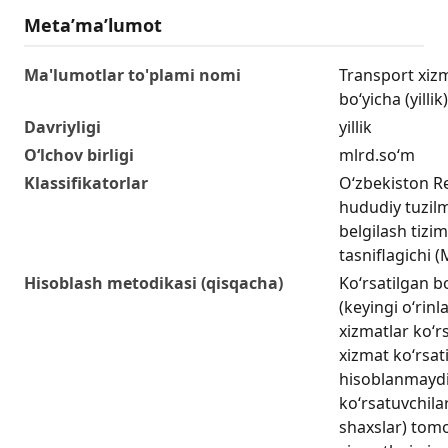
Metaʼmaʼlumot
Ma'lumotlar to'plami nomi
Transport xizma
bo‘yicha (yillik)
Davriyligi
yillik
O‘lchov birligi
mlrd.so‘m
Klassifikatorlar
O‘zbekiston R
hududiy tuzilm
belgilash tizim
tasniflagichi
Hisoblash metodikasi (qisqacha)
Ko‘rsatilgan b
(keyingi o‘rinl
xizmatlar koʻr
xizmat koʻrsati
hisoblanmaydi
koʻrsatuvchilar
shaxslar) tom