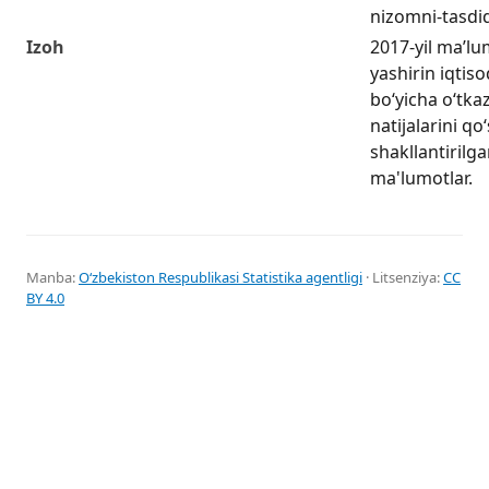
nizomni-tasdiq
Izoh
2017-yil ma’lu
yashirin iqtiso
boʻyicha oʻtka
natijalarini q
shakllantirilga
ma'lumotlar.
Manba:
Oʻzbekiston Respublikasi Statistika agentligi
· Litsenziya:
CC
BY 4.0