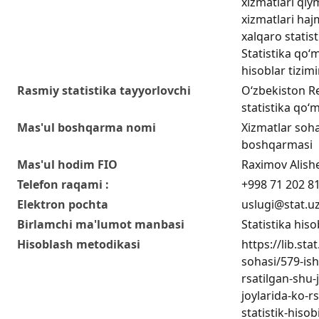
xizmatlari qiy
xizmatlari hajm
xalqaro statis
Statistika qo‘m
hisoblar tizim
Rasmiy statistika tayyorlovchi
O‘zbekiston Re
statistika qo‘m
Mas'ul boshqarma nomi
Xizmatlar sohas
boshqarmasi
Mas'ul hodim FIO
Raximov Alish
Telefon raqami :
+998 71 202 8
Elektron pochta
uslugi@stat.u
Birlamchi ma'lumot manbasi
Statistika hiso
Hisoblash metodikasi
https://lib.sta
sohasi/579-ish
rsatilgan-shu
joylarida-ko-r
statistik-hisob