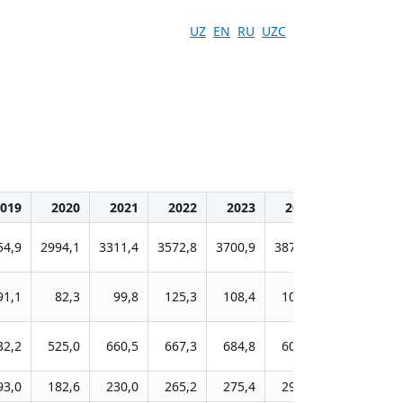
UZ
EN
RU
UZC
019
2020
2021
2022
2023
2024
54,9
2994,1
3311,4
3572,8
3700,9
3875,2
91,1
82,3
99,8
125,3
108,4
105,9
32,2
525,0
660,5
667,3
684,8
606,1
93,0
182,6
230,0
265,2
275,4
294,6