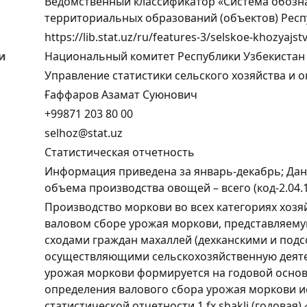
Ведомственный классификатор «Система обозн
территориальных образований (объектов) Респ
https://lib.stat.uz/ru/features-3/selskoe-khozyajst
и
Национальный комитет Республики Узбекистан 
Управление статистики сельского хозяйства и
Ғаффаров Азамат Суюнович
+99871 203 80 00
selhoz@stat.uz
Статистическая отчетность
Информация приведена за январь-декабрь; Данн
объема производства овощей – всего (код-2.04.1
Производство моркови во всех категориях хоз
валовом сборе урожая моркови, представляему
сходами граждан махаллей (дехканскими и под
осуществляющими сельскохозяйственную деяте
урожая моркови формируется на годовой основ
определения валового сбора урожая моркови 
статистической отчетности 1 fx shakli (годовая