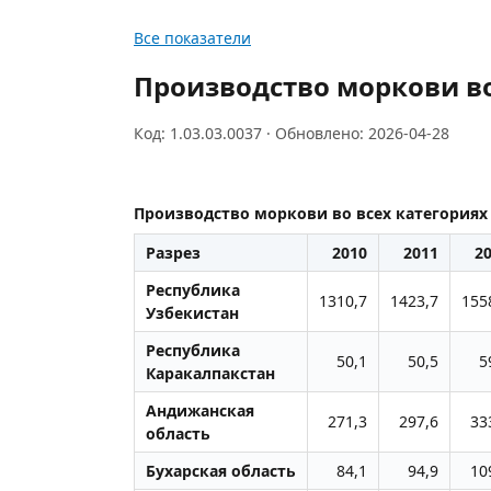
Все показатели
Производство моркови во
Код: 1.03.03.0037 · Обновлено: 2026-04-28
Производство моркови во всех категориях
Разрез
2010
2011
2
Республика
1310,7
1423,7
155
Узбекистан
Республика
50,1
50,5
5
Каракалпакстан
Андижанская
271,3
297,6
33
область
Бухарская область
84,1
94,9
10