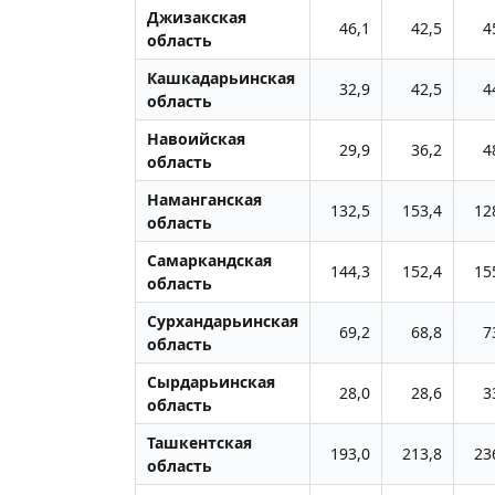
Джизакская
46,1
42,5
4
область
Кашкадарьинская
32,9
42,5
4
область
Навоийская
29,9
36,2
4
область
Наманганская
132,5
153,4
12
область
Самаркандская
144,3
152,4
15
область
Сурхандарьинская
69,2
68,8
7
область
Сырдарьинская
28,0
28,6
3
область
Ташкентская
193,0
213,8
23
область