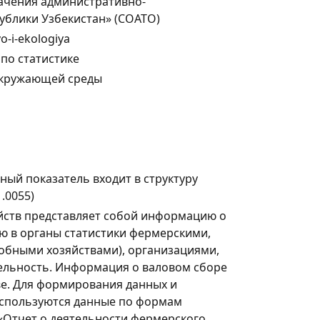
ачения административно-
ублики Узбекистан» (СОАТО)
vo-i-ekologiya
по статистике
 окружающей среды
ый показатель входит в структуру
.0055)
яйств представляет собой информацию о
ю в органы статистики фермерскими,
собными хозяйствами), организациями,
льность. Информация о валовом сборе
е. Для формирования данных и
используются данные по формам
) «Отчет о деятельности фермерского