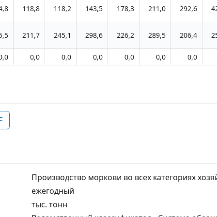
4,8
118,8
118,2
143,5
178,3
211,0
292,6
4
5,5
211,7
245,1
298,6
226,2
289,5
206,4
2
0,0
0,0
0,0
0,0
0,0
0,0
0,0
F
Производство моркови во всех категориях хозя
ежегодный
тыс. тонн