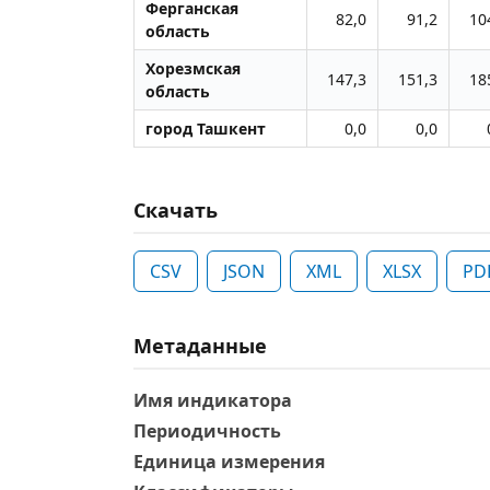
Ферганская
82,0
91,2
10
область
Хорезмская
147,3
151,3
18
область
город Ташкент
0,0
0,0
Скачать
CSV
JSON
XML
XLSX
PD
Метаданные
Имя индикатора
Периодичность
Единица измерения