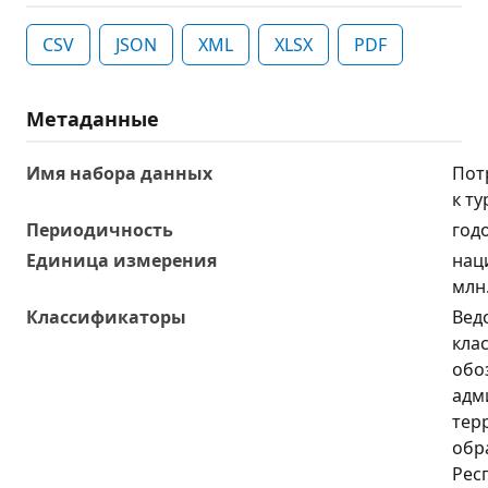
CSV
JSON
XML
XLSX
PDF
Метаданные
Имя набора данных
Пот
к т
Периодичность
год
Единица измерения
нац
млн
Классификаторы
Вед
кла
обо
адм
тер
обр
Рес