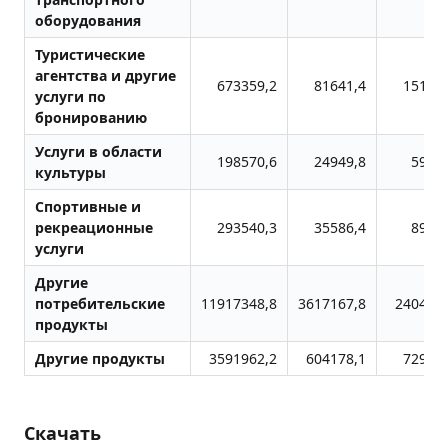
оборудования
Туристические
агентства и другие
673359,2
81641,4
151435
услуги по
бронированию
Услуги в области
198570,6
24949,8
5956
культуры
Спортивные и
рекреационные
293540,3
35586,4
8947
услуги
Другие
потребительские
11917348,8
3617167,8
2404107
продукты
Другие продукты
3591962,2
604178,1
729036
Скачать