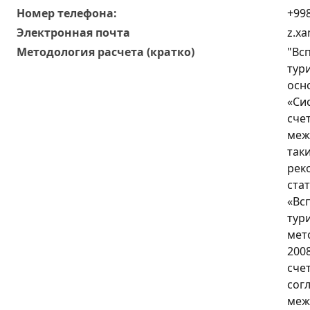
Номер телефона:
+998
Электронная почта
z.x
Методология расчета (кратко)
"Вс
тур
осн
«Си
счет
меж
так
рек
стат
«Вс
тур
мет
200
сче
сог
меж