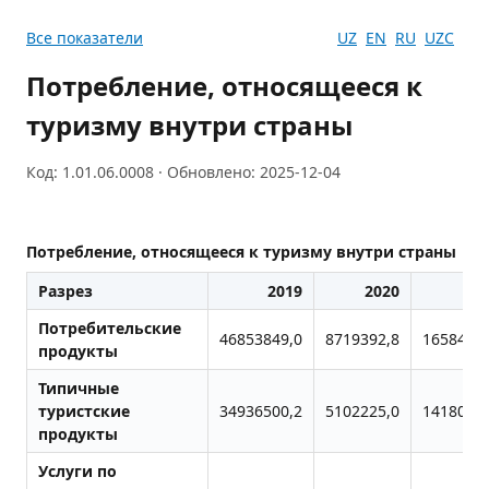
Все показатели
UZ
EN
RU
UZC
Потребление, относящееся к
туризму внутри страны
Код: 1.01.06.0008 · Обновлено: 2025-12-04
Потребление, относящееся к туризму внутри страны
Разрез
2019
2020
20
Потребительские
46853849,0
8719392,8
16584294
продукты
Типичные
туристские
34936500,2
5102225,0
14180187
продукты
Услуги по