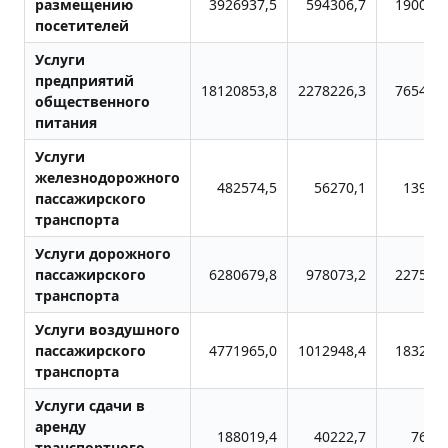
размещению
3926937,5
594306,7
1900489
посетителей
Услуги
предприятий
18120853,8
2278226,3
7654725
общественного
питания
Услуги
железнодорожного
482574,5
56270,1
139535
пассажирского
транспорта
Услуги дорожного
пассажирского
6280679,8
978073,2
2275709
транспорта
Услуги воздушного
пассажирского
4771965,0
1012948,4
1832678
транспорта
Услуги сдачи в
аренду
188019,4
40222,7
7657
транспортного