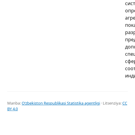
сис
опр
агр
пок
раз
пре
доп
спе
сфе
соо
инд
Manba:
Oʻzbekiston Respublikasi Statistika agentligi
· Litsenziya:
CC
BY 4.0