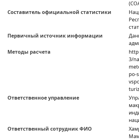
(СО
Составитель официальной статистики
Нац
Рес
ста
Первичный источник информации
Дан
адм
Методы расчета
http
3/na
meto
po-s
vsp
tur
Ответственное управление
Упр
мак
инд
нац
Oтветственный сотрудник ФИО
Хам
Мам