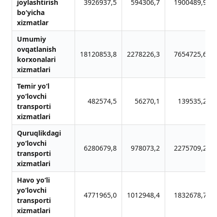
joylashtirish
3926937,5
594306,7
1900489,9
bo‘yicha
xizmatlar
Umumiy
ovqatlanish
18120853,8
2278226,3
7654725,6
korxonalari
xizmatlari
Temir yo‘l
yo‘lovchi
482574,5
56270,1
139535,2
transporti
xizmatlari
Quruqlikdagi
yo‘lovchi
6280679,8
978073,2
2275709,2
transporti
xizmatlari
Havo yo‘li
yo‘lovchi
4771965,0
1012948,4
1832678,7
transporti
xizmatlari