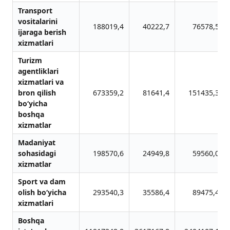
Transport
vositalarini
188019,4
40222,7
76578,5
ijaraga berish
xizmatlari
Turizm
agentliklari
xizmatlari va
bron qilish
673359,2
81641,4
151435,3
bo‘yicha
boshqa
xizmatlar
Madaniyat
sohasidagi
198570,6
24949,8
59560,0
xizmatlar
Sport va dam
olish bo‘yicha
293540,3
35586,4
89475,4
xizmatlari
Boshqa