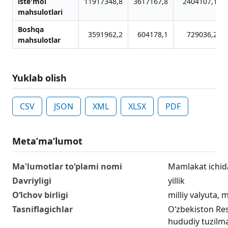
iste'mol
11917348,8
3617167,8
2404107,1
mahsulotlari
Boshqa
3591962,2
604178,1
729036,2
mahsulotlar
Yuklab olish
CSV
JSON
XML
XLSX
PDF
Metaʼmaʼlumot
Ma'lumotlar to‘plami nomi
Mamlakat ichida
Davriyligi
yillik
O‘lchov birligi
milliy valyuta, 
Tasniflagichlar
O‘zbekiston Re
hududiy tuzilma