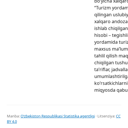
bo‘yicha xalqaro
“Turizm yordamc
qilingan uslubi
xalqaro andozal
ishlab chiqilga
hisobi – tegishl
yordamida turi
maxsus ma’lumo
tahlil qilish ma
chiqilgan tushun
ta’riflar, jadvall
umumlashtiril
ko‘rsatkichlarn
miqyosda qabul 
Manba:
Oʻzbekiston Respublikasi Statistika agentligi
· Litsenziya:
CC
BY 4.0