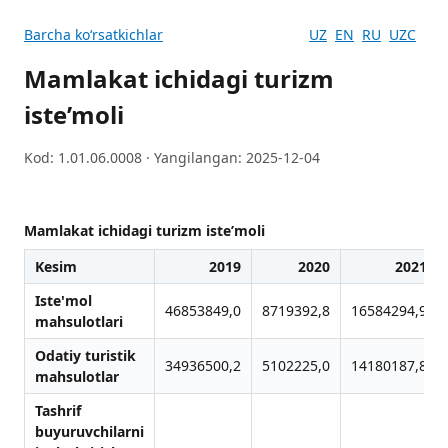
Barcha koʻrsatkichlar
UZ
EN
RU
UZC
Mamlakat ichidagi turizm
iste’moli
Kod: 1.01.06.0008 · Yangilangan: 2025-12-04
Mamlakat ichidagi turizm iste’moli
Kesim
2019
2020
2021
Iste'mol
46853849,0
8719392,8
16584294,9
mahsulotlari
Odatiy turistik
34936500,2
5102225,0
14180187,8
mahsulotlar
Tashrif
buyuruvchilarni