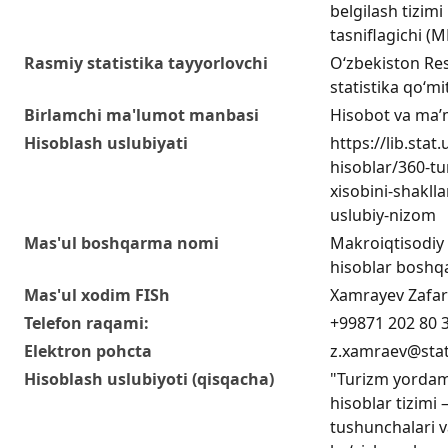
belgilash tizimi 
tasniflagichi (
Rasmiy statistika tayyorlovchi
O‘zbekiston Res
statistika qo‘mi
Birlamchi ma'lumot manbasi
Hisobot va ma’
Hisoblash uslubiyati
https://lib.stat
hisoblar/360-t
xisobini-shaklla
uslubiy-nizom
Mas'ul boshqarma nomi
Makroiqtisodiy i
hisoblar boshq
Mas'ul xodim FISh
Xamrayev Zafa
Telefon raqami:
+99871 202 80 
Elektron pohcta
z.xamraev@stat
Hisoblash uslubiyoti (qisqacha)
"Turizm yordamc
hisoblar tizimi 
tushunchalari v