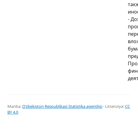
так
ино
- Д
про
пер
вло
бум
пред
Про
фин
дея
Manba:
Oʻzbekiston Respublikasi Statistika agentligi
· Litsenziya:
CC
BY 4.0