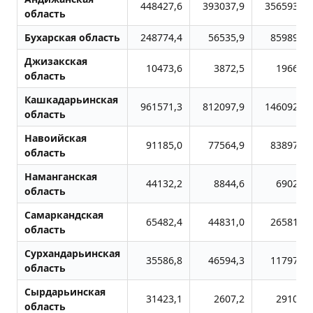
448427,6
393037,9
3565934,5
область
Бухарская область
248774,4
56535,9
859897,2
Джизакская
10473,6
3872,5
19667,8
область
Кашкадарьинская
961571,3
812097,9
1460928,3
область
Навоийская
91185,0
77564,9
838973,1
область
Наманганская
44132,2
8844,6
69022,3
область
Самаркандская
65482,4
44831,0
265815,8
область
Сурхандарьинская
35586,8
46594,3
117979,0
область
Сырдарьинская
31423,1
2607,2
29101,5
область