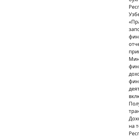
Рес
Узб
«Пр
зап
фин
отч
при
Мин
фин
дох
фин
дея
вкл
Пол
тран
Дох
на 
Рес