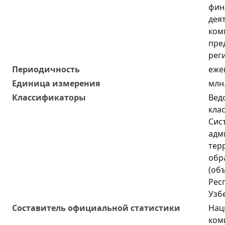
фин
дея
ком
пре
рег
Периодичность
еже
Единица измерения
млн
Классификаторы
Вед
кла
Сис
адм
тер
обр
(об
Рес
Узб
Составитель официальной статистики
Нац
ком