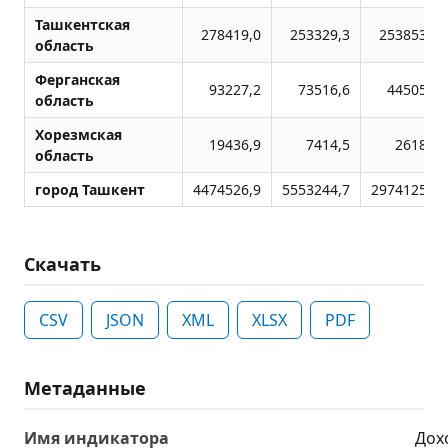
Ташкентская
278419,0
253329,3
2538534,7
область
Ферганская
93227,2
73516,6
445052,7
область
Хорезмская
19436,9
7414,5
26187,9
область
город Ташкент
4474526,9
5553244,7
29741256,7
Скачать
CSV
JSON
XML
XLSX
PDF
Метаданные
Имя индикатора
Дох