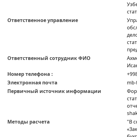
Узб
ста
Ответственное управление
Упр
обс
дел
ста
пре
Oтветственный сотрудник ФИО
Ахм
Иса
Номер телефона :
+998
Электронная почта
mb-f
Первичный источник информации
Фор
ста
отч
shak
Методы расчета
"В с
«За
бух