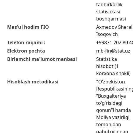
tadbirkorlik
statistikasi
boshqarmasi
Mas'ul hodim FIO
Axmedov Sheral
Isoqovich
Telefon raqami :
+99871 202 80 4
Elektron pochta
mb-fin@stat.uz
Birlamchi ma'lumot manbasi
Statistika
hisoboti(1
korxona shakli)
Hisoblash metodikasi
"O’zbekiston
Respublikasinin
“Buxgalteriya
to‘g‘risidagi
qonun”i hamda
Moliya vazirligi
tomonidan
qabul qilingan