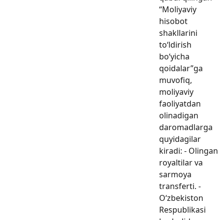
“Moliyaviy
hisobot
shakllarini
to‘ldirish
bo‘yicha
qoidalar”ga
muvofiq,
moliyaviy
faoliyatdan
olinadigan
daromadlarga
quyidagilar
kiradi: - Olingan
royaltilar va
sarmoya
transferti. -
O‘zbekiston
Respublikasi