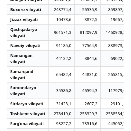
Buxoro viloyati
248774,4
56535,9
859897,2
Jizzax viloyati
10473,6
3872,5
19667,8
Qashqadaryo
961571,3
812097,9
1460928,3
viloyati
Navoiy viloyati
91185,0
77564,9
838973,1
Namangan
44132,2
8844,6
69022,3
viloyati
Samarqand
65482,4
44831,0
265815,8
viloyati
Surxondaryo
35586,8
46594,3
117979,0
viloyati
Sirdaryo viloyati
31423,1
2607,2
29101,5
Toshkent viloyati
278419,0
253329,3
2538534,7
Farg‘ona viloyati
93227,2
73516,6
445052,7