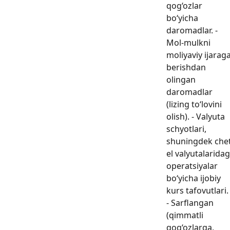
qog‘ozlar
bo‘yicha
daromadlar. -
Mol-mulkni
moliyaviy ijarag
berishdan
olingan
daromadlar
(lizing to‘lovini
olish). - Valyuta
schyotlari,
shuningdek che
el valyutalaridag
operatsiyalar
bo‘yicha ijobiy
kurs tafovutlari.
- Sarflangan
(qimmatli
qog‘ozlarga,