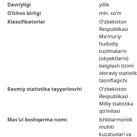
Davriyligi
yillik
O‘lchov birligi
mln. so‘m
Klassifikatorlar
O‘zbekiston
Respublikasi
Maʼmuriy-
hududiy
tuzilmalarni
(obyektlarni)
belgilash tizimi
idoraviy statistik
tasniflagichi
Rasmiy statistika tayyorlovchi
O‘zbekiston
Respublikasi
Milliy statistika
qo‘mitasi
Mas'ul boshqarma nomi
Ishbilarmonlik
muhiti
kuzatuvlari va