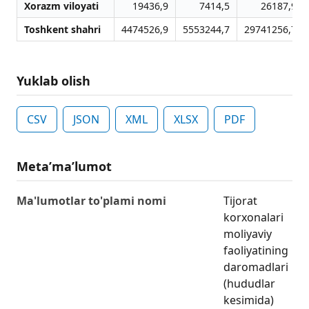
Xorazm viloyati
19436,9
7414,5
26187,9
Toshkent shahri
4474526,9
5553244,7
29741256,7
Yuklab olish
CSV
JSON
XML
XLSX
PDF
Metaʼmaʼlumot
Ma'lumotlar to'plami nomi
Tijorat
korxonalari
moliyaviy
faoliyatining
daromadlari
(hududlar
kesimida)