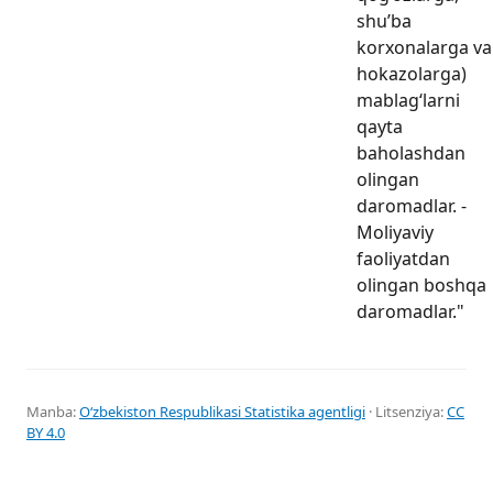
shu’ba
korxonalarga va
hokazolarga)
mablag‘larni
qayta
baholashdan
olingan
daromadlar. -
Moliyaviy
faoliyatdan
olingan boshqa
daromadlar."
Manba:
Oʻzbekiston Respublikasi Statistika agentligi
· Litsenziya:
CC
BY 4.0