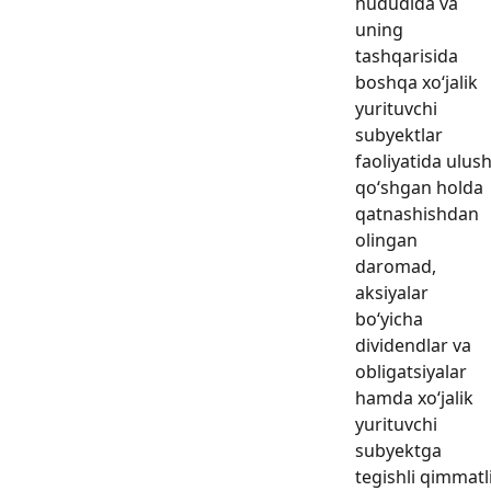
hududida va
uning
tashqarisida
boshqa xo‘jalik
yurituvchi
subyektlar
faoliyatida ulus
qo‘shgan holda
qatnashishdan
olingan
daromad,
aksiyalar
bo‘yicha
dividendlar va
obligatsiyalar
hamda xo‘jalik
yurituvchi
subyektga
tegishli qimmatl