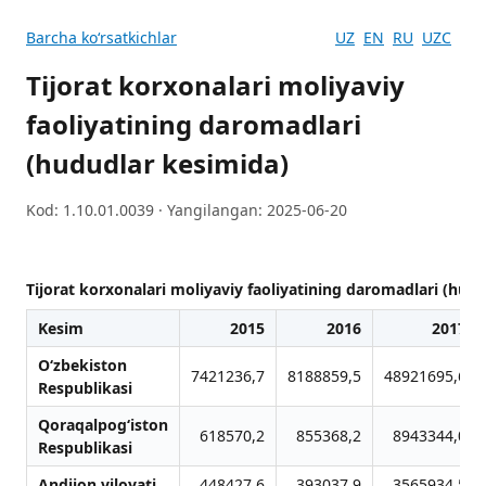
Barcha koʻrsatkichlar
UZ
EN
RU
UZC
Tijorat korxonalari moliyaviy
faoliyatining daromadlari
(hududlar kesimida)
Kod: 1.10.01.0039 · Yangilangan: 2025-06-20
Tijorat korxonalari moliyaviy faoliyatining daromadlari (hud
Kesim
2015
2016
2017
O‘zbekiston
7421236,7
8188859,5
48921695,6
Respublikasi
Qoraqalpog‘iston
618570,2
855368,2
8943344,0
Respublikasi
Andijon viloyati
448427,6
393037,9
3565934,5