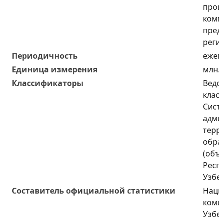
про
ком
пре
рег
Периодичность
еже
Единица измерения
млн
Классификаторы
Вед
кла
Сис
адм
тер
обр
(об
Рес
Узб
Составитель официальной статистики
Нац
ком
Узб