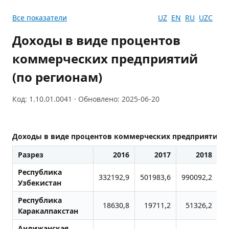
Все показатели
UZ
EN
RU
UZC
Доходы в виде процентов
коммерческих предприятий
(по регионам)
Код: 1.10.01.0041 · Обновлено: 2025-06-20
Доходы в виде процентов коммерческих предприятий (
Разрез
2016
2017
2018
Республика
332192,9
501983,6
990092,2
1
Узбекистан
Республика
18630,8
19711,2
51326,2
Каракалпакстан
Андижанская