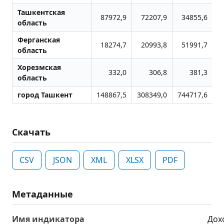
Ташкентская
87972,9
72207,9
34855,6
область
Ферганская
18274,7
20993,8
51991,7
область
Хорезмская
332,0
306,8
381,3
область
город Ташкент
148867,5
308349,0
744717,6
Скачать
CSV
JSON
XML
XLSX
PDF
Метаданные
Имя индикатора
Дох