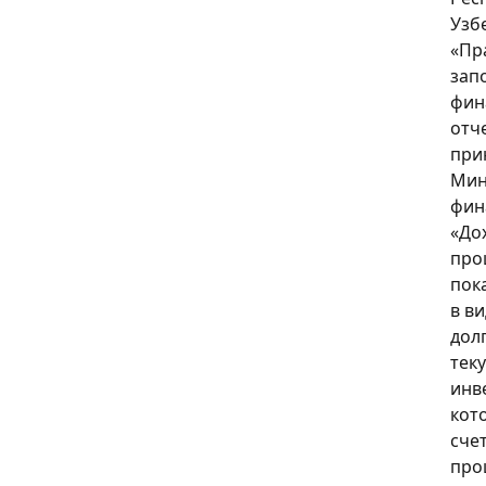
Узб
«Пр
зап
фин
отч
при
Мин
фин
«До
про
пок
в в
дол
тек
инв
кот
сче
про