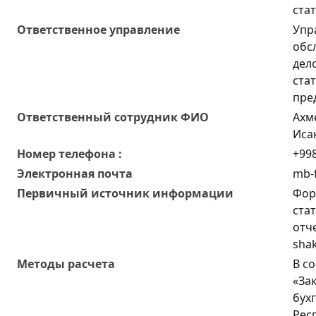
ста
Ответственное управление
Упр
обс
дел
ста
пре
Oтветственный сотрудник ФИО
Ахм
Иса
Номер телефона :
+998
Электронная почта
mb-f
Первичный источник информации
Фор
ста
отч
shak
Методы расчета
В с
«За
бух
Рес