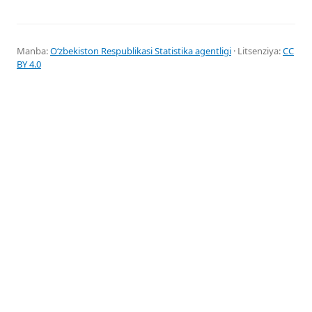
Manba:
Oʻzbekiston Respublikasi Statistika agentligi
· Litsenziya:
CC
BY 4.0