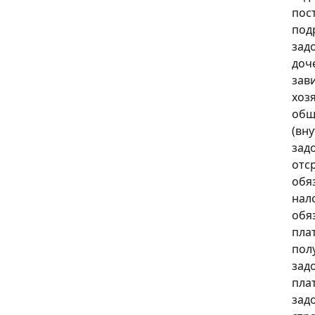
пос
под
зад
доч
зав
хоз
общ
(вн
зад
отс
обя
нал
обя
пла
пол
зад
пла
зад