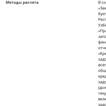
Методы расчета
В с
«За
бух
Рес
Узб
«Пр
зап
фин
отч
«Кр
зад
все
общ
кре
зад
(до
тек
вкл
зад