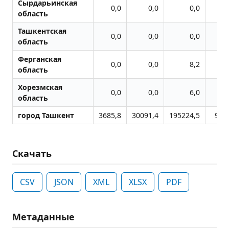
Сырдарьинская
0,0
0,0
0,0
область
Ташкентская
0,0
0,0
0,0
область
Ферганская
0,0
0,0
8,2
область
Хорезмская
0,0
0,0
6,0
область
город Ташкент
3685,8
30091,4
195224,5
900
Скачать
CSV
JSON
XML
XLSX
PDF
Метаданные