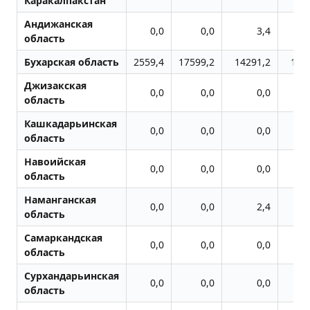
Каракалпакстан
Андижанская
0,0
0,0
3,4
область
Бухарская область
2559,4
17599,2
14291,2
125
Джизакская
0,0
0,0
0,0
область
Кашкадарьинская
0,0
0,0
0,0
область
Навоийская
0,0
0,0
0,0
область
Наманганская
0,0
0,0
2,4
область
Самаркандская
0,0
0,0
0,0
область
Сурхандарьинская
0,0
0,0
0,0
область