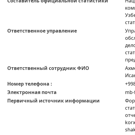
Составитель официальной статистики
Нац
ком
Узб
ста
Ответственное управление
Упр
обс
дел
ста
пре
Oтветственный сотрудник ФИО
Ахм
Иса
Номер телефона :
+998
Электронная почта
mb-f
Первичный источник информации
Фор
ста
отч
korx
shak