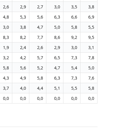
2,6
2,9
2,7
3,0
3,5
3,8
4,8
5,3
5,6
6,3
6,6
6,9
3,0
3,8
4,7
5,0
5,8
5,5
8,3
8,2
7,7
8,6
9,2
9,5
1,9
2,4
2,6
2,9
3,0
3,1
3,2
4,2
5,7
6,5
7,3
7,8
5,8
5,6
5,2
4,7
5,4
5,0
4,3
4,9
5,8
6,3
7,3
7,6
3,7
4,0
4,4
5,1
5,5
5,8
0,0
0,0
0,0
0,0
0,0
0,0