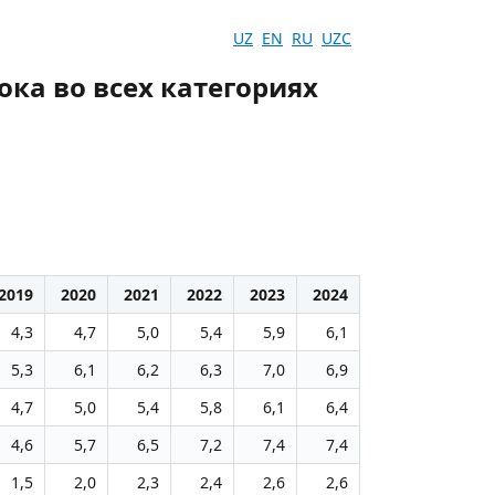
UZ
EN
RU
UZC
ка во всех категориях
2019
2020
2021
2022
2023
2024
4,3
4,7
5,0
5,4
5,9
6,1
5,3
6,1
6,2
6,3
7,0
6,9
4,7
5,0
5,4
5,8
6,1
6,4
4,6
5,7
6,5
7,2
7,4
7,4
1,5
2,0
2,3
2,4
2,6
2,6