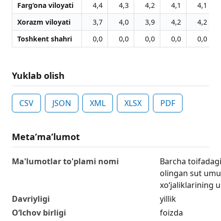
Farg‘ona viloyati
4,4
4,3
4,2
4,1
4,1
Xorazm viloyati
3,7
4,0
3,9
4,2
4,2
Toshkent shahri
0,0
0,0
0,0
0,0
0,0
Yuklab olish
CSV
JSON
XML
XLSX
PDF
Metaʼmaʼlumot
Ma'lumotlar to'plami nomi
Barcha toifadagi 
olingan sut um
xo‘jaliklarining 
Davriyligi
yillik
O‘lchov birligi
foizda