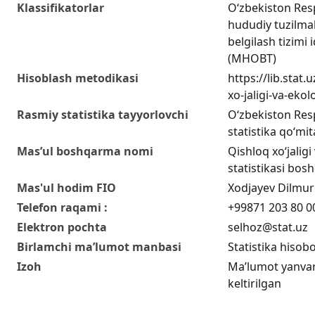
Klassifikatorlar
O‘zbekiston Res
hududiy tuzilmala
belgilash tizimi 
(MHOBT)
Hisoblash metodikasi
https://lib.stat.
xo-jaligi-va-ekol
Rasmiy statistika tayyorlovchi
O‘zbekiston Resp
statistika qo‘mit
Mas’ul boshqarma nomi
Qishloq xo‘jaligi
statistikasi bos
Mas'ul hodim FIO
Xodjayev Dilmur
Telefon raqami :
+99871 203 80 0
Elektron pochta
selhoz@stat.uz
Birlamchi ma’lumot manbasi
Statistika hisobo
Izoh
Ma’lumot yanvar
keltirilgan