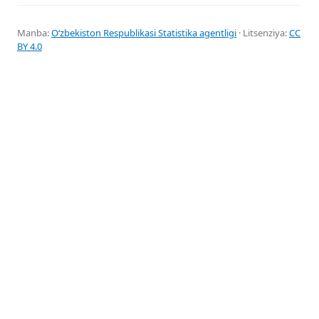
Manba:
Oʻzbekiston Respublikasi Statistika agentligi
· Litsenziya:
CC
BY 4.0