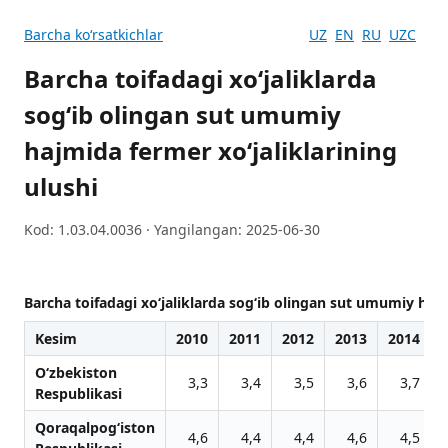
Barcha koʻrsatkichlar
UZ
EN
RU
UZC
Barcha toifadagi xo‘jaliklarda
sog‘ib olingan sut umumiy
hajmida fermer xo‘jaliklarining
ulushi
Kod: 1.03.04.0036 · Yangilangan: 2025-06-30
Barcha toifadagi xo‘jaliklarda sog‘ib olingan sut umumiy hajm
Kesim
2010
2011
2012
2013
2014
O‘zbekiston
3,3
3,4
3,5
3,6
3,7
Respublikasi
Qoraqalpog‘iston
4,6
4,4
4,4
4,6
4,5