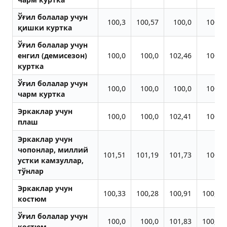
Ўғил болалар учун
100,3
100,57
100,0
100,0
қишки куртка
Ўғил болалар учун
енгил (демисезон)
100,0
100,0
102,46
100,0
куртка
Ўғил болалар учун
100,0
100,0
100,0
100,0
чарм куртка
Эркаклар учун
100,0
100,0
102,41
100,0
плаш
Эркаклар учун
чопонлар, миллий
101,51
101,19
101,73
100,0
устки камзуллар,
тўнлар
Эркаклар учун
100,33
100,28
100,91
100,38
костюм
Ўғил болалар учун
100,0
100,0
101,83
100,28
костюм