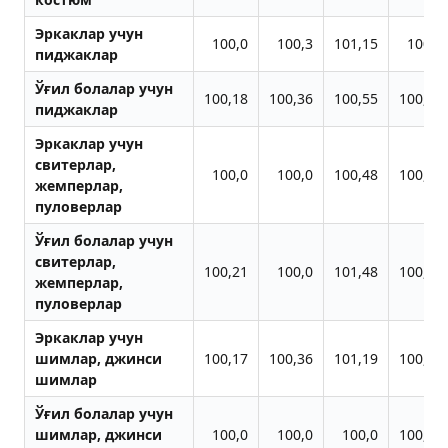
Эркаклар учун
100,0
100,3
101,15
100,0
пиджаклар
Ўғил болалар учун
100,18
100,36
100,55
100,23
пиджаклар
Эркаклар учун
свитерлар,
100,0
100,0
100,48
100,23
жемперлар,
пуловерлар
Ўғил болалар учун
свитерлар,
100,21
100,0
101,48
100,71
жемперлар,
пуловерлар
Эркаклар учун
шимлар, джинси
100,17
100,36
101,19
100,46
шимлар
Ўғил болалар учун
шимлар, джинси
100,0
100,0
100,0
100,48