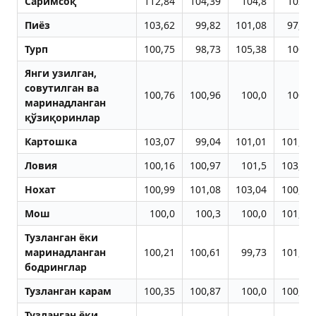
Саримсоқ
112,84
104,39
104,8
102,8
Пиёз
103,62
99,82
101,08
97,54
Турп
100,75
98,73
105,38
100,7
Янги узилган,
совутилган ва
100,76
100,96
100,0
100,0
маринадланган
қўзиқоринлар
Картошка
103,07
99,04
101,01
101,24
Ловия
100,16
100,97
101,5
103,31
Нохат
100,99
101,08
103,04
100,34
Мош
100,0
100,3
100,0
101,01
Тузланган ёки
маринадланган
100,21
100,61
99,73
101,35
бодринглар
Тузланган карам
100,35
100,87
100,0
100,85
Тузланган ёки