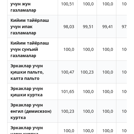
учун жун
100,51
100,0
100,0
100,0
газламалар
Кийим тайёрлаш
учун ипак
98,03
99,51
99,41
97,44
газламалар
Кийим тайёрлаш
учун сунъий
100,0
100,0
100,0
100,0
газламалар
Эркаклар учун
қишки пальто,
100,47
100,23
100,0
100,0
калта пальто
Эркаклар учун
101,65
100,0
100,0
100,0
қишки куртка
Эркаклар учун
енгил (демисезон)
100,23
100,0
100,0
100,0
куртка
Эркаклар учун
100,0
100,0
100,0
100,0
чарм куртка