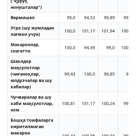
("қуруқ
нонушталар")
Вермишел
99,0
94,52
99,89
99,82
Угра (шу жумладан
100,0
101,17
101,94
100,28
лағмон учун)
Макаронлар,
100,0
94,49
99,0
100,27
спагетти
Шаклдор
маҳсулотлар
(чиғаноқлар,
99,43
100,0
99,85
99,9
юлдузчалар ва шу
кабилар)
Чучваралар ва шу
каби маҳсулотлар,
100,81
101,17
100,24
99,77
хом
Бошқа тоифаларга
киритилмаган
макарон
100,44
100,05
100,04
99,68