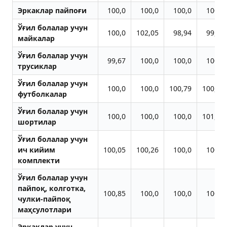
Эркаклар пайпоғи
100,0
100,0
100,0
100,0
Ўғил болалар учун
100,0
102,05
98,94
99,99
майкалар
Ўғил болалар учун
99,67
100,0
100,0
100,0
трусиклар
Ўғил болалар учун
100,0
100,0
100,79
100,87
футболкалар
Ўғил болалар учун
100,0
100,0
100,0
101,41
шортилар
Ўғил болалар учун
ич кийим
100,05
100,26
100,0
100,0
комплекти
Ўғил болалар учун
пайпоқ, колготка,
100,85
100,0
100,0
100,0
чулки-пайпоқ
маҳсулотлари
Эркаклар учун