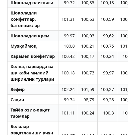
Шоколад плиткаси
99,72
100,35
100,13
100,37
Шоколадли
конфетлар,
101,31
100,63
100,59
100,14
батончиклар
Шоколадли крем
99,97
100,03
99,62
100,06
Музқаймоқ
100,0
100,21
100,75
101,92
Карамел конфетлар
100,42
100,17
100,24
100,5
Холва, парварда ва
шу каби миллий
100,18
100,73
99,97
100,14
ширинлик турлари
Зефир
102,24
101,59
100,27
101,12
Сақич
99,74
98,79
99,28
100,43
Тайёр озиқ-овқат
101,11
100,24
100,3
100,3
таомлар
Болалар
овқатланиши учун