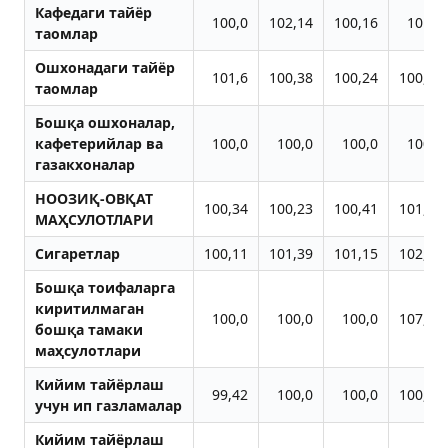
Кафедаги тайёр
100,0
102,14
100,16
101,9
таомлар
Ошхонадаги тайёр
101,6
100,38
100,24
100,33
таомлар
Бошқа ошхоналар,
кафетерийлар ва
100,0
100,0
100,0
100,8
газакхоналар
НООЗИҚ-ОВҚАТ
100,34
100,23
100,41
101,06
МАҲСУЛОТЛАРИ
Сигаретлар
100,11
101,39
101,15
102,08
Бошқа тоифаларга
киритилмаган
100,0
100,0
100,0
107,18
бошқа тамаки
маҳсулотлари
Кийим тайёрлаш
99,42
100,0
100,0
100,37
учун ип газламалар
Кийим тайёрлаш