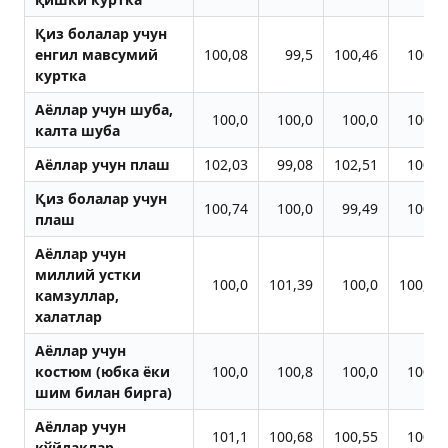
Қиз болалар учун
енгил мавсумий
100,08
99,5
100,46
100,0
куртка
Аёллар учун шуба,
100,0
100,0
100,0
100,0
калта шуба
Аёллар учун плаш
102,03
99,08
102,51
100,0
Қиз болалар учун
100,74
100,0
99,49
100,0
плаш
Аёллар учун
миллий устки
100,0
101,39
100,0
100,35
камзуллар,
халатлар
Аёллар учун
костюм (юбка ёки
100,0
100,8
100,0
100,0
шим билан бирга)
Аёллар учун
101,1
100,68
100,55
100,0
кўйлаклар