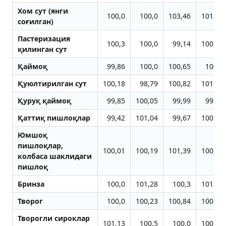
Хом сут (янги
100,0
100,0
103,46
101,07
соғилган)
Пастеризация
100,3
100,0
99,14
100,26
қилинган сут
Қаймоқ
99,86
100,0
100,65
100,1
Қуюлтирилган сут
100,18
98,79
100,82
101,04
Қуруқ қаймоқ
99,85
100,05
99,99
99,96
Қаттиқ пишлоқлар
99,42
101,04
99,67
100,34
Юмшоқ
пишлоқлар,
100,01
100,19
101,39
100,12
колбаса шаклидаги
пишлоқ
Бринза
100,0
101,28
100,3
101,07
Творог
100,0
100,23
100,84
100,37
Творогли сироклар
101,13
100,5
100,0
100,38