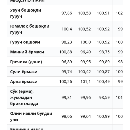
МАҲСУЛОТЛАРИ
Узун бошоқли
97,86
100,58
100,91
102,57
гуруч
Юмалоқ бошоқли
100,4
100,52
100,92
99,97
гуруч
Гуруч оқшоғи
98,23
100,0
100,92
100,05
Манний ёрмаси
100,88
96,49
98,75
99,46
Гречиха (дони)
96,89
99,95
99,89
98,85
Сули ёрмаси
99,74
100,42
100,87
100,59
Арпа ёрмаси
100,26
101,1
100,49
99,92
Сўк (ёрма),
жумладан
99,81
99,96
98,59
101,21
брикетларда
Олий навли буғдой
98,06
99,64
100,99
100,85
уни
Биринчи навли