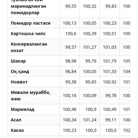
маринадланган
99,55
100,32
99,83
100,17
помидорлар
Помидор пастаси
100,13
100,05
100,23
100,34
Картошка чипс
100,6
100,39
100,51
100,43
Консерваланган
99,57
101,27
101,03
100,18
нохат
Шакар
98,98
99,76
101,79
105,08
Оқ қанд
98,84
100,05
101,33
104,03
Новвот
99,38
99,85
100,92
101,33
Мевали мураббо,
100,16
100,09
99,78
100,46
жем
Мармелад
100,48
100,9
100,49
101,18
Асал
100,34
101,24
99,11
100,34
Какао
100,23
100,0
100,0
102,01