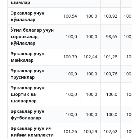
шимлар
Эркаклар учун
100,54
100,0
100,92
100,47
кўйлаклар
Ўғил болалар учун
сорочкалар,
100,0
100,0
98,65
100,87
кўйлаклар
Эркаклар учун
100,79
102,44
101,28
100,0
майкалар
Эркаклар учун
100,0
100,0
100,76
100,65
трусиклар
Эркаклар учун
шортик ва
100,0
100,0
100,0
100,0
шалварлар
Эркаклар учун
100,0
100,0
100,0
100,9
футболкалар
Эркаклар учун ич
101,26
100,59
102,62
100,0
кийим комплекти