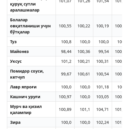
101,07
101,26
101,54
101,64
қуруқ сутли
аралашмалар
Болалар
овқатланиши учун
100,55
100,22
100,19
100,22
бўтқалар
Туз
100,8
100,0
100,0
100,0
Майонез
98,44
100,36
99,54
100,08
Уксус
101,2
100,21
100,31
100,67
Помидор соуси,
99,67
100,61
100,54
100,26
кетчуп
Лавр япроғи
100,0
100,0
101,18
100,0
Кашнич уруғи
100,97
100,0
103,05
100,53
Мурч ва қизил
100,89
101,1
104,71
101,67
қалампир
Зира
100,0
100,0
102,24
101,83