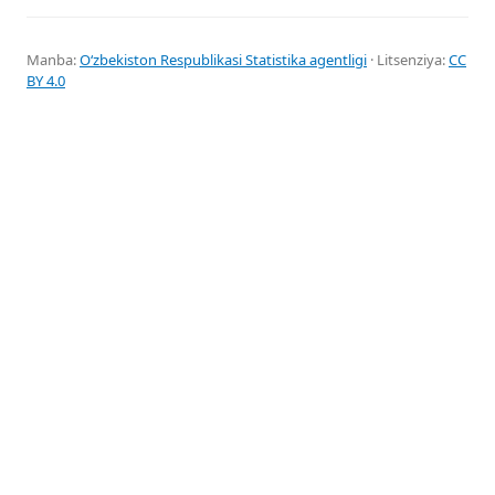
Manba:
Oʻzbekiston Respublikasi Statistika agentligi
· Litsenziya:
CC
BY 4.0