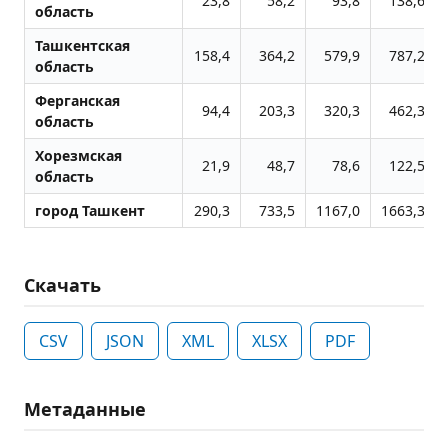
23,8
58,2
93,8
138,6
область
Ташкентская
158,4
364,2
579,9
787,2
область
Ферганская
94,4
203,3
320,3
462,3
область
Хорезмская
21,9
48,7
78,6
122,5
область
город Ташкент
290,3
733,5
1167,0
1663,3
Скачать
CSV
JSON
XML
XLSX
PDF
Метаданные