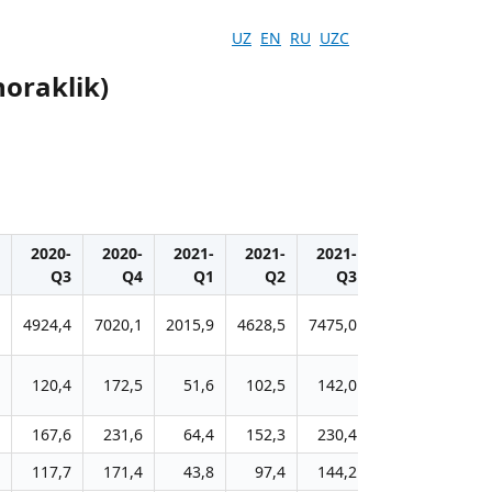
UZ
EN
RU
UZC
horaklik)
2020-
2020-
2021-
2021-
2021-
2021-
20
Q3
Q4
Q1
Q2
Q3
Q4
4924,4
7020,1
2015,9
4628,5
7475,0
11011,9
193
120,4
172,5
51,6
102,5
142,0
192,6
5
167,6
231,6
64,4
152,3
230,4
350,0
4
117,7
171,4
43,8
97,4
144,2
223,1
3