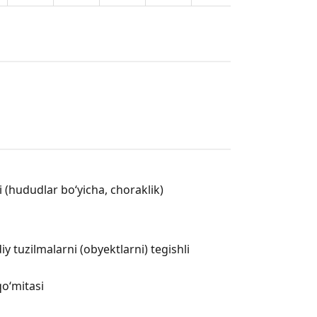
 (hududlar boʻyicha, choraklik)
 tuzilmalarni (obyektlarni) tegishli
qo‘mitasi