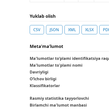
Yuklab olish
CSV
JSON
XML
XLSX
PD
Metaʼmaʼlumot
Ma'lumotlar to‘plami identifikatsiya raq
Ma'lumotlar to'plami nomi
Davriyligi
O‘lchov birligi
Klassifikatorlar
Rasmiy statistika tayyorlovchi
Birlamchi ma'lumot manbasi