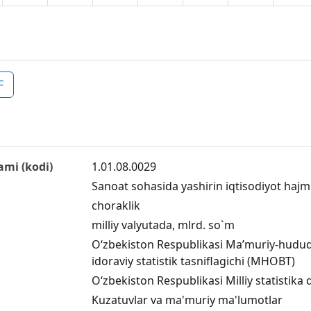
F
ami (kodi)
1.01.08.0029
Sanoat sohasida yashirin iqtisodiyot hajmi
choraklik
milliy valyutada, mlrd. so`m
Oʻzbekiston Respublikasi Maʼmuriy-hududiy
idoraviy statistik tasniflagichi (MHOBT)
O‘zbekiston Respublikasi Milliy statistika 
Kuzatuvlar va ma'muriy ma'lumotlar