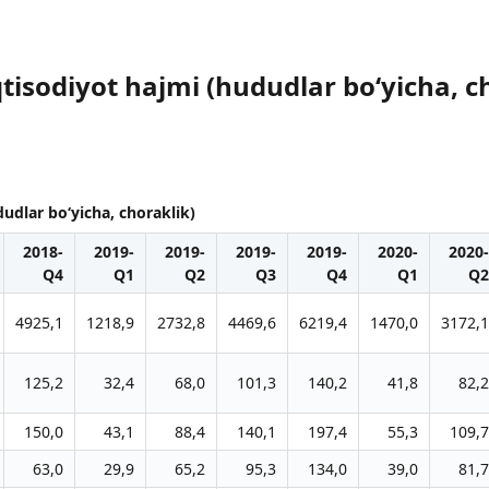
tisodiyot hajmi (hududlar boʻyicha, c
udlar boʻyicha, choraklik)
2018-
2019-
2019-
2019-
2019-
2020-
2020-
Q4
Q1
Q2
Q3
Q4
Q1
Q2
4925,1
1218,9
2732,8
4469,6
6219,4
1470,0
3172,1
125,2
32,4
68,0
101,3
140,2
41,8
82,2
150,0
43,1
88,4
140,1
197,4
55,3
109,7
63,0
29,9
65,2
95,3
134,0
39,0
81,7