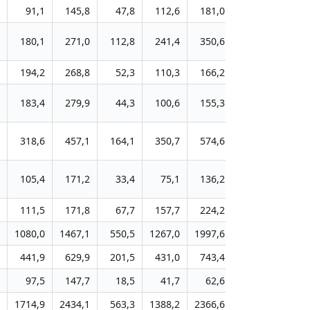
91,1
145,8
47,8
112,6
181,0
289,9
3
180,1
271,0
112,8
241,4
350,6
489,4
9
194,2
268,8
52,3
110,3
166,2
222,0
6
183,4
279,9
44,3
100,6
155,3
227,0
5
318,6
457,1
164,1
350,7
574,6
841,9
8
105,4
171,2
33,4
75,1
136,2
197,7
3
111,5
171,8
67,7
157,7
224,2
312,6
2
1080,0
1467,1
550,5
1267,0
1997,6
2869,5
25
441,9
629,9
201,5
431,0
743,4
1041,2
14
97,5
147,7
18,5
41,7
62,6
103,4
11
1714,9
2434,1
563,3
1388,2
2366,6
3651,7
87