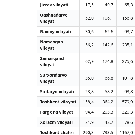
Jizzax viloyati
17,5
40,7
65,3
Qashqadaryo
52,0
106,1
156,8
viloyati
Navoiy viloyati
30,6
62,6
93,7
Namangan
56,2
142,6
235,1
viloyati
Samarqand
62,9
174,8
275,6
viloyati
Surxondaryo
35,0
66,8
101,8
viloyati
Sirdaryo viloyati
23,8
58,2
93,8
Toshkent viloyati
158,4
364,2
579,9
Farg‘ona viloyati
94,4
203,3
320,3
Xorazm viloyati
21,9
48,7
78,6
Toshkent shahri
290,3
733,5
1167,0