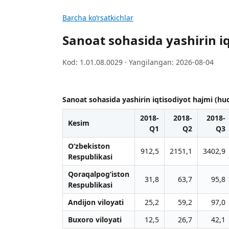
Barcha koʻrsatkichlar
Sanoat sohasida yashirin iq
Kod: 1.01.08.0029 · Yangilangan: 2026-08-04
Sanoat sohasida yashirin iqtisodiyot hajmi (hud
2018-
2018-
2018-
Kesim
Q1
Q2
Q3
O‘zbekiston
912,5
2151,1
3402,9
Respublikasi
Qoraqalpog‘iston
31,8
63,7
95,8
Respublikasi
Andijon viloyati
25,2
59,2
97,0
Buxoro viloyati
12,5
26,7
42,1