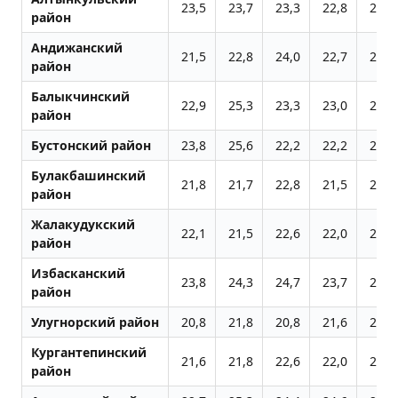
23,5
23,7
23,3
22,8
22,0
район
Андижанский
21,5
22,8
24,0
22,7
21,3
район
Балыкчинский
22,9
25,3
23,3
23,0
21,8
район
Бустонский район
23,8
25,6
22,2
22,2
23,5
Булакбашинский
21,8
21,7
22,8
21,5
21,1
район
Жалакудукский
22,1
21,5
22,6
22,0
20,1
район
Избасканский
23,8
24,3
24,7
23,7
22,9
район
Улугноpский район
20,8
21,8
20,8
21,6
20,0
Кургантепинский
21,6
21,8
22,6
22,0
20,4
район