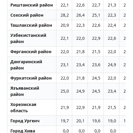
Риштанский район
22,1
22,6
22,7
21,3
21,9
Сохский район
28,2
26,4
25,1
22,3
21,4
Ташлакский район
20,9
22,3
22,6
22,4
22,8
Узбекистанский
22,1
22,0
22,9
22,6
20,0
район
Ферганский район
22,0
21,8
21,5
22,0
21,3
Дангаринский
23,1
23,4
23,6
24,9
22,1
район
Фуркатский район
22,0
21,8
24,5
22,0
21,1
Язъяванский
25,0
24,9
24,5
23,4
21,2
район
Хорезмская
21,9
22,9
21,9
21,5
20,2
область
Город Ургенч
19,7
20,1
19,6
19,0
19,3
Город Хива
0,0
0,0
0,0
0,0
0,0