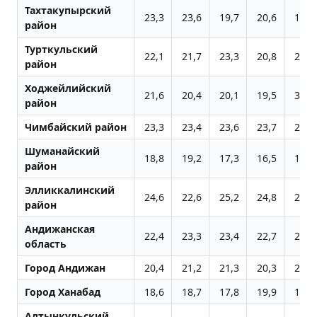
Тахтакупырский
23,3
23,6
19,7
20,6
17,9
район
Турткульский
22,1
21,7
23,3
20,8
21,2
район
Ходжейлийский
21,6
20,4
20,1
19,5
30,1
район
Чимбайский район
23,3
23,4
23,6
23,7
21,0
Шуманайский
18,8
19,2
17,3
16,5
15,4
район
Элликкалинский
24,6
22,6
25,2
24,8
23,3
район
Андижанская
22,4
23,3
23,4
22,7
21,9
область
Город Андижан
20,4
21,2
21,3
20,3
20,1
Город Ханабад
18,6
18,7
17,8
19,9
18,9
Алтынкульский