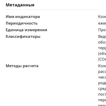
Метаданные
Имя индикатора
Коэ
Периодичность
еже
Единица измерения
Про
Классификаторы
Вед
обо
тер
(об
(СО
Методы расчета
Коэ
рас
чис
род
сре
пос
пер
рез