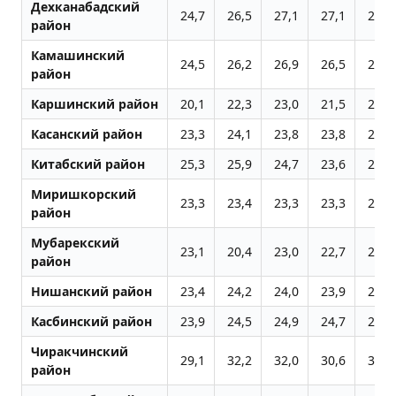
Дехканабадский
24,7
26,5
27,1
27,1
27,4
район
Камашинский
24,5
26,2
26,9
26,5
24,8
район
Каршинский район
20,1
22,3
23,0
21,5
20,9
Касанский район
23,3
24,1
23,8
23,8
23,5
Китабский район
25,3
25,9
24,7
23,6
23,3
Миришкорский
23,3
23,4
23,3
23,3
24,3
район
Мубарекский
23,1
20,4
23,0
22,7
21,1
район
Нишанский район
23,4
24,2
24,0
23,9
25,1
Касбинский район
23,9
24,5
24,9
24,7
24,1
Чиракчинский
29,1
32,2
32,0
30,6
30,5
район