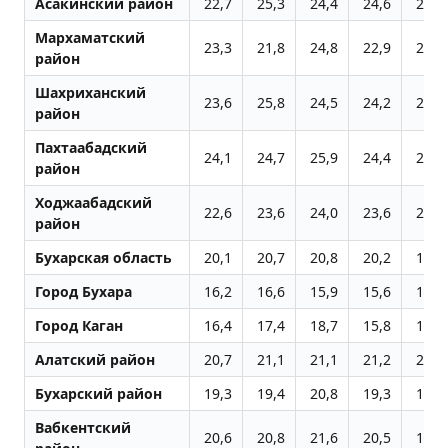
Асакинский район
22,7
25,3
24,4
24,6
23,0
Мархаматский
23,3
21,8
24,8
22,9
23,5
район
Шахриханский
23,6
25,8
24,5
24,2
23,7
район
Пахтаабадский
24,1
24,7
25,9
24,4
24,1
район
Ходжаабадский
22,6
23,6
24,0
23,6
22,7
район
Бухарская область
20,1
20,7
20,8
20,2
19,2
Город Бухара
16,2
16,6
15,9
15,6
15,3
Город Каган
16,4
17,4
18,7
15,8
16,0
Алатский район
20,7
21,1
21,1
21,2
20,3
Бухарский район
19,3
19,4
20,8
19,3
19,0
Вабкентский
20,6
20,8
21,6
20,5
18,8