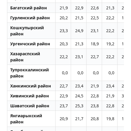
Багатский район
21,9
22,9
22,6
21,3
20,3
Гурленский район
20,2
21,5
22,5
22,2
19,1
Кошкупырский
23,3
24,9
23,1
22,2
20,4
район
Ургенчский район
20,3
21,3
18,9
19,2
18,6
Хазараспский
22,2
23,1
22,7
22,2
21,0
район
Тупроккалинский
0,0
0,0
0,0
0,0
0,0
район
Ханкинский район
22,7
23,4
21,9
23,4
21,1
Хивинский район
22,9
24,5
22,8
21,9
33,0
Шаватский район
23,7
25,3
23,8
22,8
21,7
Янгиарыкский
20,9
21,7
20,8
19,8
19,5
район