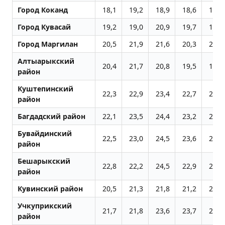
Город Коканд
18,1
19,2
18,9
18,6
16,7
Город Кувасай
19,2
19,0
20,9
19,7
19,5
Город Маpгилан
20,5
21,9
21,6
20,3
20,2
Алтыарыкский
20,4
21,7
20,8
19,5
19,5
район
Куштепинский
22,3
22,9
23,4
22,7
22,4
район
Багдадский район
22,1
23,5
24,4
23,2
21,6
Бувайдинский
22,5
23,0
24,5
23,6
20,6
район
Бешарыкский
22,8
22,2
24,5
22,9
20,2
район
Кувинский район
20,5
21,3
21,8
21,2
20,1
Учкуприкский
21,7
21,8
23,6
23,7
20,8
район