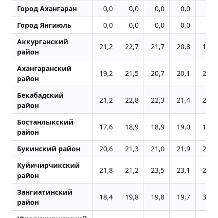
Город Ахангаран
0,0
0,0
0,0
0,0
0,0
Город Янгиюль
0,0
0,0
0,0
0,0
0,0
Аккурганский
21,2
22,7
21,7
20,8
19,9
район
Ахангаранский
19,2
21,5
20,7
20,1
26,6
район
Бекабадский
21,2
22,8
22,3
21,4
21,2
район
Бостанлыкский
17,6
18,9
18,9
19,0
16,6
район
Букинский район
20,6
21,3
21,0
21,9
20,1
Куйичирчикский
21,8
21,2
23,5
23,1
20,1
район
Зангиатинский
18,4
19,8
19,8
19,7
35,5
район