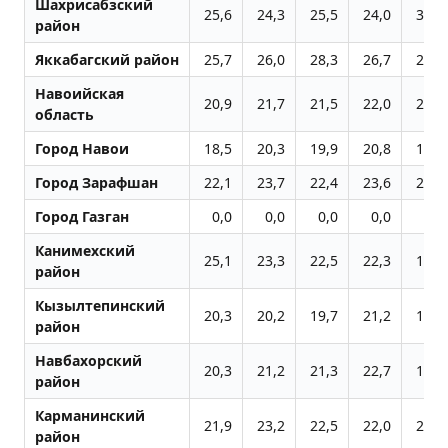
Шахрисабзский
25,6
24,3
25,5
24,0
36,2
район
Яккабагский район
25,7
26,0
28,3
26,7
24,8
Навоийская
20,9
21,7
21,5
22,0
21,0
область
Город Навои
18,5
20,3
19,9
20,8
19,6
Город Заpафшан
22,1
23,7
22,4
23,6
22,6
Город Газган
0,0
0,0
0,0
0,0
0,0
Канимехский
25,1
23,3
22,5
22,3
19,5
район
Кызылтепинский
20,3
20,2
19,7
21,2
19,5
район
Навбахорский
20,3
21,2
21,3
22,7
18,8
район
Карманинский
21,9
23,2
22,5
22,0
21,2
район