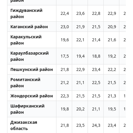
район
Гиждуванский
22,4
23,6
22,8
22,9
20,2
район
Каганский район
23,0
21,9
21,5
20,9
24,3
Каракульский
19,6
22,1
21,4
21,6
20,0
район
Караулбазарский
17,5
19,4
18,8
19,2
21,0
район
Пешкунский район
21,8
22,9
23,4
22,2
21,5
Ромитанский
21,2
21,1
22,5
21,5
21,1
район
Жондоpский район
22,3
21,5
21,5
21,3
19,5
Шафирканский
19,8
20,2
21,1
19,5
18,2
район
Джизакская
21,8
23,5
24,3
23,4
22,7
область