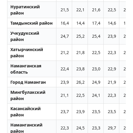
Нуратинский
21,5
22,1
21,6
22,5
22,4
район
Тамдынский район
16,4
14,4
17,4
14,6
15,1
Учкудукский
24,7
25,2
25,4
23,9
23,8
район
Хатырчинский
21,2
21,8
22,5
22,3
23,2
район
Наманганская
22,4
23,8
23,0
22,9
22,2
область
Город Наманган
23,9
26,2
24,9
21,9
24,1
Мингбулакский
21,1
22,5
24,1
22,3
21,8
район
Касансайский
23,7
23,9
23,5
23,5
22,6
район
Наманганский
22,3
24,5
23,3
29,7
22,6
район