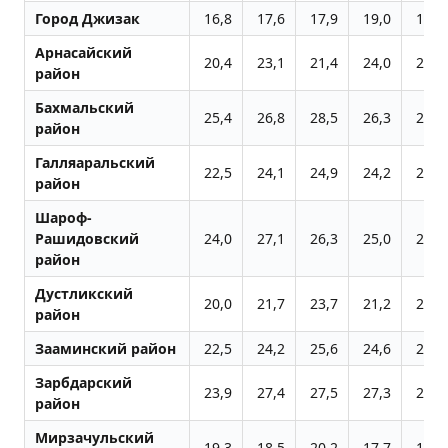
Город Джизак
16,8
17,6
17,9
19,0
17,3
Арнасайский
20,4
23,1
21,4
24,0
20,7
район
Бахмальский
25,4
26,8
28,5
26,3
25,8
район
Галляаральский
22,5
24,1
24,9
24,2
24,4
район
Шароф-
Рашидовский
24,0
27,1
26,3
25,0
24,1
район
Дустликский
20,0
21,7
23,7
21,2
20,4
район
Зааминский район
22,5
24,2
25,6
24,6
27,1
Зарбдарский
23,9
27,4
27,5
27,3
21,0
район
Мирзачульский
19,3
18,5
20,2
17,7
18,4