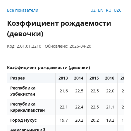
Все показатели
UZ
EN
RU
UZC
Коэффициент рождаемости
(девочки)
Код: 2.01.01.2210 · Обновлено: 2026-04-20
Коэффициент рождаемости (девочки)
Разрез
2013
2014
2015
2016
2017
Республика
21,6
22,5
22,5
22,0
21,3
Узбекистан
Республика
22,1
22,4
22,5
21,1
20,1
Каракалпакстан
Город Нукус
19,7
20,2
20,2
18,2
17,0
Амударьинский