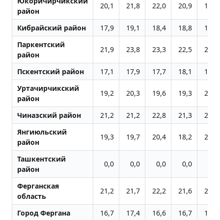
Юкоричирчикский
20,1
21,8
22,0
20,9
19,4
район
Кибрайский район
17,9
19,1
18,4
18,8
17,2
Паркентский
21,9
23,8
23,3
22,5
21,8
район
Пскентский район
17,1
17,9
17,7
18,1
17,9
Уртачирчикский
19,2
20,3
19,6
19,3
24,7
район
Чиназский район
21,2
21,2
22,8
21,3
20,3
Янгиюльский
19,3
19,7
20,4
18,2
23,3
район
Ташкентский
0,0
0,0
0,0
0,0
0,0
район
Ферганская
21,2
21,7
22,2
21,6
20,3
область
Город Фергана
16,7
17,4
16,6
16,7
15,9