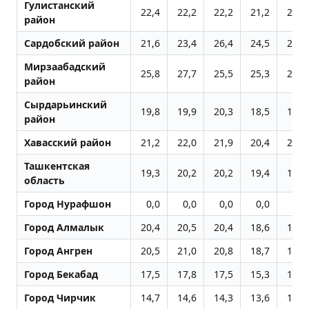
Гулистанский
22,4
22,2
22,2
21,2
22,8
район
Сардобский район
21,6
23,4
26,4
24,5
22,0
Мирзаабадский
25,8
27,7
25,5
25,3
25,6
район
Сырдарьинский
19,8
19,9
20,3
18,5
19,6
район
Хавасский район
21,2
22,0
21,9
20,4
20,1
Ташкентская
19,3
20,2
20,2
19,4
18,5
область
Город Нурафшон
0,0
0,0
0,0
0,0
0,0
Город Алмалык
20,4
20,5
20,4
18,6
18,4
Город Ангрен
20,5
21,0
20,8
18,7
18,4
Город Бекабад
17,5
17,8
17,5
15,3
17,1
Город Чиpчик
14,7
14,6
14,3
13,6
13,6