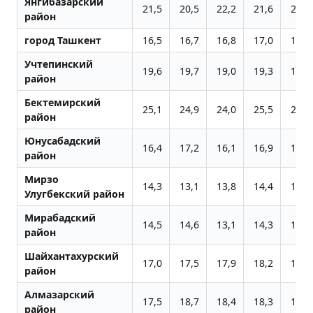
Янгибазарский
21,5
20,5
22,2
21,6
20,5
район
город Ташкент
16,5
16,7
16,8
17,0
16,5
Учтепинский
19,6
19,7
19,0
19,3
18,7
район
Бектемирский
25,1
24,9
24,0
25,5
20,9
район
Юнусабадский
16,4
17,2
16,1
16,9
16,2
район
Мирзо
14,3
13,1
13,8
14,4
13,6
Улугбекский район
Мирабадский
14,5
14,6
13,1
14,3
14,2
район
Шайхантахурский
17,0
17,5
17,9
18,2
18,1
район
Алмазарский
17,5
18,7
18,4
18,3
18,1
район