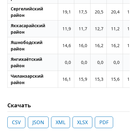
Сергелийский
19,1
17,5
20,5
20,4
19,6
район
Яккасарайский
11,9
11,7
12,7
11,2
11,7
район
Яшнободский
14,6
16,0
16,2
16,2
15,8
район
Янгихаётский
0,0
0,0
0,0
0,0
0,0
район
Чиланзарский
16,1
15,9
15,3
15,6
15,0
район
Скачать
CSV
JSON
XML
XLSX
PDF