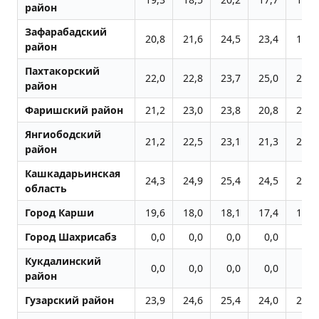
район
Зафарабадский
20,8
21,6
24,5
23,4
19,1
район
Пахтакорский
22,0
22,8
23,7
25,0
22,7
район
Фаришский район
21,2
23,0
23,8
20,8
22,3
Янгиободский
21,2
22,5
23,1
21,3
21,6
район
Кашкадарьинская
24,3
24,9
25,4
24,5
23,9
область
Город Карши
19,6
18,0
18,1
17,4
17,0
Город Шахрисабз
0,0
0,0
0,0
0,0
0,0
Кукдалинский
0,0
0,0
0,0
0,0
0,0
район
Гузарский район
23,9
24,6
25,4
24,0
23,3