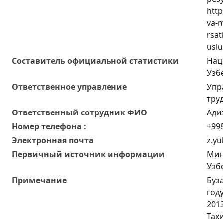
http
va-
rsat
uslu
Составитель официальной статистики
Нац
Узб
Ответственное управление
Упр
тру
Oтветственный сотрудник ФИО
Ади
Номер телефона :
+998
Электронная почта
z.yu
Первичный источник информации
Мин
Узб
Примечание
Буз
год
2013
Тах