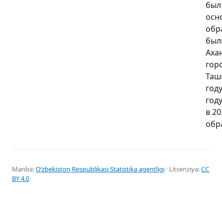
был 
осн
обр
был
Аха
гор
Таш
году
год
в 2
обра
Manba:
Oʻzbekiston Respublikasi Statistika agentligi
· Litsenziya:
CC
BY 4.0