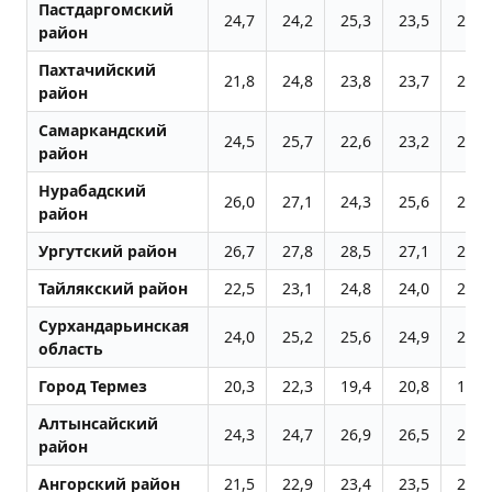
Пастдаргомский
24,7
24,2
25,3
23,5
23,4
район
Пахтачийский
21,8
24,8
23,8
23,7
23,6
район
Самаркандский
24,5
25,7
22,6
23,2
22,6
район
Нурабадский
26,0
27,1
24,3
25,6
24,6
район
Ургутский район
26,7
27,8
28,5
27,1
27,5
Тайлякский район
22,5
23,1
24,8
24,0
22,3
Сурхандарьинская
24,0
25,2
25,6
24,9
25,1
область
Город Термез
20,3
22,3
19,4
20,8
19,1
Алтынсайский
24,3
24,7
26,9
26,5
25,6
район
Ангорский район
21,5
22,9
23,4
23,5
24,7