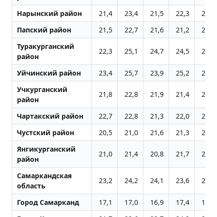
Нарынский район
21,4
23,4
21,5
22,3
22,7
Папский район
21,5
22,7
21,6
21,2
20,1
Туракурганский
22,3
25,1
24,7
24,5
23,2
район
Уйчинский район
23,4
25,7
23,9
25,2
22,2
Учкурганский
21,8
22,8
21,9
21,4
21,0
район
Чартакский район
22,7
22,8
21,3
22,0
20,7
Чустский район
20,5
21,0
21,6
21,3
20,6
Янгикурганский
21,0
21,4
20,8
21,7
21,2
район
Самаркандская
23,2
24,2
24,1
23,6
23,4
область
Город Самарканд
17,1
17,0
16,9
17,4
17,1