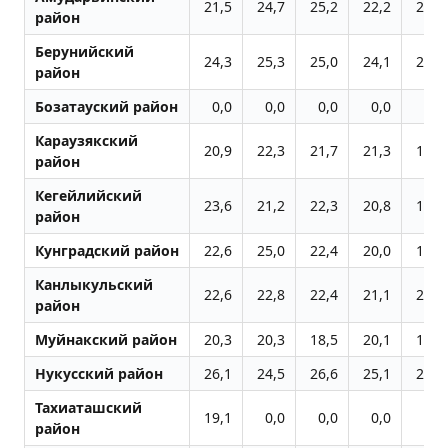
21,5
24,7
25,2
22,2
21,3
район
Берунийский
24,3
25,3
25,0
24,1
23,3
район
Бозатауский район
0,0
0,0
0,0
0,0
0,0
Караузякский
20,9
22,3
21,7
21,3
19,3
район
Кегейлийский
23,6
21,2
22,3
20,8
17,8
район
Кунградский район
22,6
25,0
22,4
20,0
19,9
Канлыкульский
22,6
22,8
22,4
21,1
21,5
район
Муйнакский район
20,3
20,3
18,5
20,1
19,8
Нукусский район
26,1
24,5
26,6
25,1
25,1
Тахиаташский
19,1
0,0
0,0
0,0
0,0
район