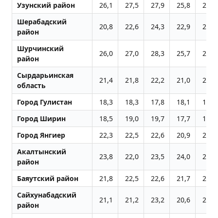
Узунский район
26,1
27,5
27,9
25,8
26,9
Шерабадский
20,8
22,6
24,3
22,9
24,2
район
Шурчинский
26,0
27,0
28,3
25,7
26,3
район
Сырдарьинская
21,4
21,8
22,2
21,0
21,2
область
Город Гулистан
18,3
18,3
17,8
18,1
19,3
Город Ширин
18,5
19,0
19,7
17,7
18,2
Город Янгиер
22,3
22,5
22,6
20,9
20,8
Акалтынский
23,8
22,0
23,5
24,0
22,1
район
Баяутский район
21,8
22,5
22,6
21,7
21,9
Сайхунабадский
21,1
21,2
23,2
20,6
21,2
район