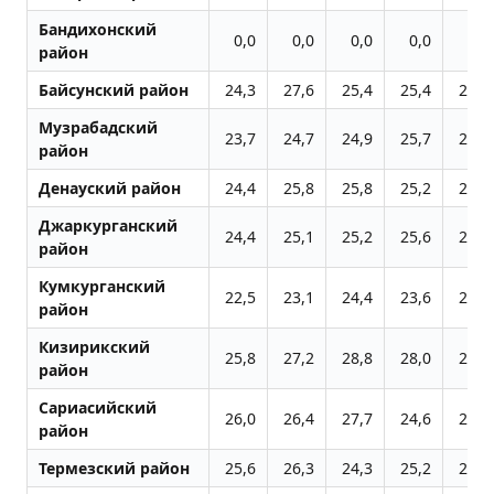
Бандихонский
0,0
0,0
0,0
0,0
0,0
район
Байсунский район
24,3
27,6
25,4
25,4
25,4
Музрабадский
23,7
24,7
24,9
25,7
24,5
район
Денауский район
24,4
25,8
25,8
25,2
26,0
Джаркурганский
24,4
25,1
25,2
25,6
25,7
район
Кумкурганский
22,5
23,1
24,4
23,6
24,4
район
Кизирикский
25,8
27,2
28,8
28,0
27,6
район
Сариасийский
26,0
26,4
27,7
24,6
24,3
район
Термезский район
25,6
26,3
24,3
25,2
25,7