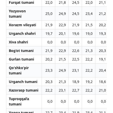
Furqat tumani
22,0
21,8
24,5
22,0
21,1
Yozyovon
25,0
24,9
24,5
23,4
21,2
tumani
Xorazm viloyati
21,9
22,9
21,9
21,5
20,2
Urganch shahri
19,7
20,1
19,6
19,0
19,3
Xiva shahri
0,0
0,0
0,0
0,0
0,0
Bog‘ot tumani
21,9
22,9
22,6
21,3
20,3
Gurlan tumani
20,2
21,5
22,5
22,2
19,1
Qo‘shko‘pir
23,3
24,9
23,1
22,2
20,4
tumani
Urganch tumani
20,3
21,3
18,9
19,2
18,6
Xazorasp tumani
22,2
23,1
22,7
22,2
21,0
Tuproqqal’a
0,0
0,0
0,0
0,0
0,0
tumani
Xonqa tumani
22,7
23,4
21,9
23,4
21,1