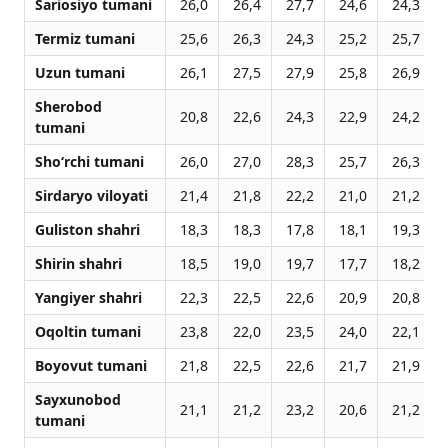
Sariosiyo tumani
26,0
26,4
27,7
24,6
24,3
Termiz tumani
25,6
26,3
24,3
25,2
25,7
Uzun tumani
26,1
27,5
27,9
25,8
26,9
Sherobod
20,8
22,6
24,3
22,9
24,2
tumani
Sho‘rchi tumani
26,0
27,0
28,3
25,7
26,3
Sirdaryo viloyati
21,4
21,8
22,2
21,0
21,2
Guliston shahri
18,3
18,3
17,8
18,1
19,3
Shirin shahri
18,5
19,0
19,7
17,7
18,2
Yangiyer shahri
22,3
22,5
22,6
20,9
20,8
Oqoltin tumani
23,8
22,0
23,5
24,0
22,1
Boyovut tumani
21,8
22,5
22,6
21,7
21,9
Sayxunobod
21,1
21,2
23,2
20,6
21,2
tumani