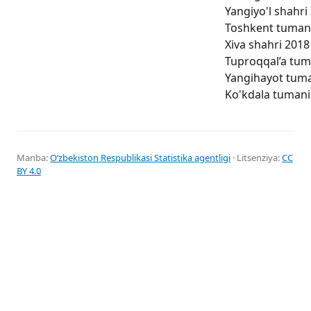
Yangiyo'l shahri 
Toshkent tumani 
Xiva shahri 2018 
Tuproqqal’a tuma
Yangihayot tuman
Ko'kdala tumani 
Manba:
Oʻzbekiston Respublikasi Statistika agentligi
· Litsenziya:
CC
BY 4.0