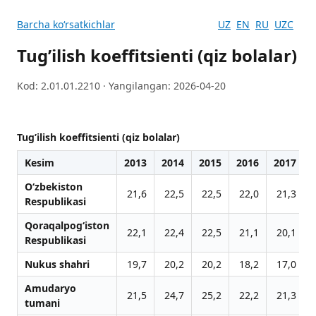
Barcha koʻrsatkichlar
UZ
EN
RU
UZC
Tugʼilish koeffitsienti (qiz bolalar)
Kod: 2.01.01.2210 · Yangilangan: 2026-04-20
Tugʼilish koeffitsienti (qiz bolalar)
Kesim
2013
2014
2015
2016
2017
O‘zbekiston
21,6
22,5
22,5
22,0
21,3
Respublikasi
Qoraqalpog‘iston
22,1
22,4
22,5
21,1
20,1
Respublikasi
Nukus shahri
19,7
20,2
20,2
18,2
17,0
Amudaryo
21,5
24,7
25,2
22,2
21,3
tumani