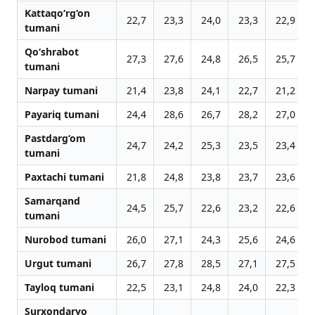
Kattaqo‘rg‘on
22,7
23,3
24,0
23,3
22,9
tumani
Qo‘shrabot
27,3
27,6
24,8
26,5
25,7
tumani
Narpay tumani
21,4
23,8
24,1
22,7
21,2
Payariq tumani
24,4
28,6
26,7
28,2
27,0
Pastdarg‘om
24,7
24,2
25,3
23,5
23,4
tumani
Paxtachi tumani
21,8
24,8
23,8
23,7
23,6
Samarqand
24,5
25,7
22,6
23,2
22,6
tumani
Nurobod tumani
26,0
27,1
24,3
25,6
24,6
Urgut tumani
26,7
27,8
28,5
27,1
27,5
Tayloq tumani
22,5
23,1
24,8
24,0
22,3
Surxondaryo