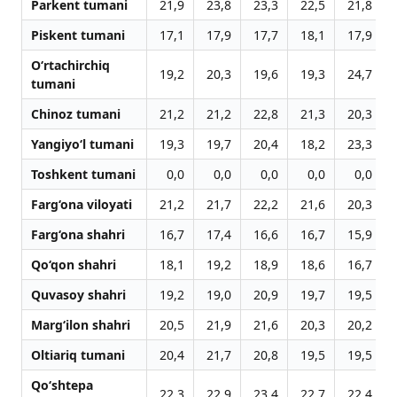
Parkent tumani
21,9
23,8
23,3
22,5
21,8
Piskent tumani
17,1
17,9
17,7
18,1
17,9
O‘rtachirchiq
19,2
20,3
19,6
19,3
24,7
tumani
Chinoz tumani
21,2
21,2
22,8
21,3
20,3
Yangiyo‘l tumani
19,3
19,7
20,4
18,2
23,3
Toshkent tumani
0,0
0,0
0,0
0,0
0,0
Farg‘ona viloyati
21,2
21,7
22,2
21,6
20,3
Farg‘ona shahri
16,7
17,4
16,6
16,7
15,9
Qo‘qon shahri
18,1
19,2
18,9
18,6
16,7
Quvasoy shahri
19,2
19,0
20,9
19,7
19,5
Marg‘ilon shahri
20,5
21,9
21,6
20,3
20,2
Oltiariq tumani
20,4
21,7
20,8
19,5
19,5
Qo‘shtepa
22,3
22,9
23,4
22,7
22,4