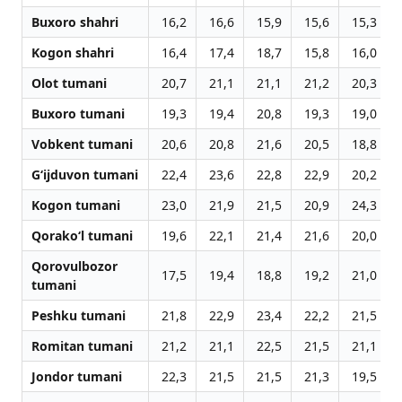
Buxoro shahri
16,2
16,6
15,9
15,6
15,3
Kogon shahri
16,4
17,4
18,7
15,8
16,0
Olot tumani
20,7
21,1
21,1
21,2
20,3
Buxoro tumani
19,3
19,4
20,8
19,3
19,0
Vobkent tumani
20,6
20,8
21,6
20,5
18,8
G‘ijduvon tumani
22,4
23,6
22,8
22,9
20,2
Kogon tumani
23,0
21,9
21,5
20,9
24,3
Qorako‘l tumani
19,6
22,1
21,4
21,6
20,0
Qorovulbozor
17,5
19,4
18,8
19,2
21,0
tumani
Peshku tumani
21,8
22,9
23,4
22,2
21,5
Romitan tumani
21,2
21,1
22,5
21,5
21,1
Jondor tumani
22,3
21,5
21,5
21,3
19,5