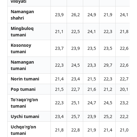
viloyati
Namangan
23,9
26,2
24,9
21,9
24,1
shahri
Mingbuloq
21,1
22,5
24,1
22,3
21,8
tumani
Kosonsoy
23,7
23,9
23,5
23,5
22,6
tumani
Namangan
22,3
24,5
23,3
29,7
22,6
tumani
Norin tumani
21,4
23,4
21,5
22,3
22,7
Pop tumani
21,5
22,7
21,6
21,2
20,1
To‘raqo‘rg‘on
22,3
25,1
24,7
24,5
23,2
tumani
Uychi tumani
23,4
25,7
23,9
25,2
22,2
Uchqo‘rg‘on
21,8
22,8
21,9
21,4
21,0
tumani