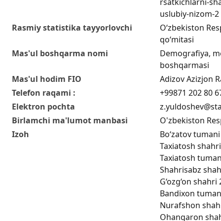
rsatkichlarni-sha
uslubiy-nizom-2
Rasmiy statistika tayyorlovchi
O‘zbekiston Respu
qo‘mitasi
Mas'ul boshqarma nomi
Demografiya, me
boshqarmasi
Mas'ul hodim FIO
Adizov Azizjon Ra
Telefon raqami :
+99871 202 80 6
Elektron pochta
z.yuldoshev@sta
Birlamchi ma'lumot manbasi
O'zbekiston Resp
Izoh
Bo‘zatov tumani 
Taxiatosh shahri
Taxiatosh tumani
Shahrisabz shahr
G‘ozg‘on shahri 
Bandixon tumani 
Nurafshon shahri
Ohangaron shahri