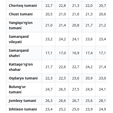
Chortoq tumani
22,7
22,8
21,3
22,0
20,7
Chust tumani
20,5
21,0
21,6
21,3
20,6
Yangiqo‘rg‘on
21,0
21,4
20,8
21,7
21,2
tumani
Samarqand
23,2
24,2
24,1
23,6
23,4
viloyati
Samarqand
17,1
17,0
16,9
17,4
17,1
shahri
Kattaqo'rg'on
21,7
22,6
22,7
24,2
21,4
shahar
Oqdaryo tumani
22,3
22,5
23,6
20,9
23,0
Bulung‘ur
24,7
26,5
27,5
24,9
24,1
tumani
Jomboy tumani
26,3
26,6
26,7
25,6
28,1
Ishtixon tumani
23,4
25,2
25,0
23,9
24,9