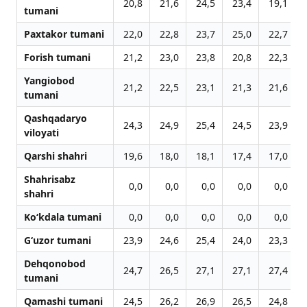
20,8
21,6
24,5
23,4
19,1
tumani
Paxtakor tumani
22,0
22,8
23,7
25,0
22,7
Forish tumani
21,2
23,0
23,8
20,8
22,3
Yangiobod
21,2
22,5
23,1
21,3
21,6
tumani
Qashqadaryo
24,3
24,9
25,4
24,5
23,9
viloyati
Qarshi shahri
19,6
18,0
18,1
17,4
17,0
Shahrisabz
0,0
0,0
0,0
0,0
0,0
shahri
Ko‘kdala tumani
0,0
0,0
0,0
0,0
0,0
G‘uzor tumani
23,9
24,6
25,4
24,0
23,3
Dehqonobod
24,7
26,5
27,1
27,1
27,4
tumani
Qamashi tumani
24,5
26,2
26,9
26,5
24,8