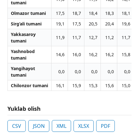
tumani
Olmazor tumani
17,5
18,7
18,4
18,3
18,1
Sirg‘ali tumani
19,1
17,5
20,5
20,4
19,6
Yakkasaroy
11,9
11,7
12,7
11,2
11,7
tumani
Yashnobod
14,6
16,0
16,2
16,2
15,8
tumani
Yangihayot
0,0
0,0
0,0
0,0
0,0
tumani
Chilonzor tumani
16,1
15,9
15,3
15,6
15,0
Yuklab olish
CSV
JSON
XML
XLSX
PDF