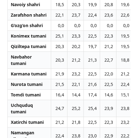
Navoiy shahri
18,5
20,3
19,9
20,8
19,6
Zarafshon shahri
22,1
23,7
22,4
23,6
22,6
G‘ozg‘on shahri
0,0
0,0
0,0
0,0
0,0
Konimex tumani
25,1
23,3
22,5
22,3
19,5
Qiziltepa tumani
20,3
20,2
19,7
21,2
19,5
Navbahor
20,3
21,2
21,3
22,7
18,8
tumani
Karmana tumani
21,9
23,2
22,5
22,0
21,2
Nurota tumani
21,5
22,1
21,6
22,5
22,4
Tomdi tumani
16,4
14,4
17,4
14,6
15,1
Uchquduq
24,7
25,2
25,4
23,9
23,8
tumani
Xatirchi tumani
21,2
21,8
22,5
22,3
23,2
Namangan
22,4
23,8
23,0
22,9
22,2