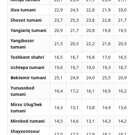
Xiva tumani
22,9
24,5
22,8
21,9
33,0
Shovot tumani
23,7
25,3
23,8
22,8
21,7
Yangiariq tumani
20,9
21,7
20,8
19,8
19,5
Yangibozor
21,5
20,5
22,2
21,6
20,5
tumani
Toshkent shahri
16,5
16,7
16,8
17,0
16,5
Uchtepa tumani
19,6
19,7
19,0
19,3
18,7
Bektemir tumani
25,1
24,9
24,0
25,5
20,9
Yunusobod
16,4
17,2
16,1
16,9
16,2
tumani
Mirzo Ulug‘bek
14,3
13,1
13,8
14,4
13,6
tumani
Mirobod tumani
14,5
14,6
13,1
14,3
14,2
Shayxontoxur
17,0
17,5
17,9
18,2
18,1