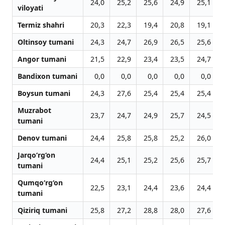
24,0
25,2
25,6
24,9
25,1
viloyati
Termiz shahri
20,3
22,3
19,4
20,8
19,1
Oltinsoy tumani
24,3
24,7
26,9
26,5
25,6
Angor tumani
21,5
22,9
23,4
23,5
24,7
Bandixon tumani
0,0
0,0
0,0
0,0
0,0
Boysun tumani
24,3
27,6
25,4
25,4
25,4
Muzrabot
23,7
24,7
24,9
25,7
24,5
tumani
Denov tumani
24,4
25,8
25,8
25,2
26,0
Jarqo‘rg‘on
24,4
25,1
25,2
25,6
25,7
tumani
Qumqo‘rg‘on
22,5
23,1
24,4
23,6
24,4
tumani
Qiziriq tumani
25,8
27,2
28,8
28,0
27,6