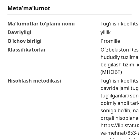
Metaʼmaʼlumot
Ma'lumotlar to'plami nomi
Tugʼilish koeffits
Davriyligi
yillik
O‘lchov birligi
Promille
Klassifikatorlar
O`zbekiston Res
hududiy tuzilmala
belgilash tizimi 
(MHOBT)
Hisoblash metodikasi
Tug‘ilish koeffits
davrida jami tug‘
tug‘ilganlar) so
doimiy aholi tar
soniga bo‘lib, na
orqali hisoblanad
https://lib.stat
va-mehnat/853-a