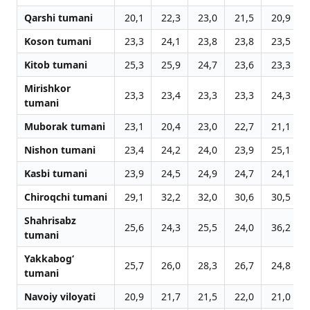
Qarshi tumani
20,1
22,3
23,0
21,5
20,9
Koson tumani
23,3
24,1
23,8
23,8
23,5
Kitob tumani
25,3
25,9
24,7
23,6
23,3
Mirishkor
23,3
23,4
23,3
23,3
24,3
tumani
Muborak tumani
23,1
20,4
23,0
22,7
21,1
Nishon tumani
23,4
24,2
24,0
23,9
25,1
Kasbi tumani
23,9
24,5
24,9
24,7
24,1
Chiroqchi tumani
29,1
32,2
32,0
30,6
30,5
Shahrisabz
25,6
24,3
25,5
24,0
36,2
tumani
Yakkabog‘
25,7
26,0
28,3
26,7
24,8
tumani
Navoiy viloyati
20,9
21,7
21,5
22,0
21,0