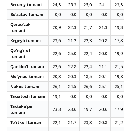
Beruniy tumani
24,3
25,3
25,0
24,1
23,3
Bo‘zatov tumani
0,0
0,0
0,0
0,0
0,0
Qorao‘zak
20,9
22,3
21,7
21,3
19,3
tumani
Kegeyli tumani
23,6
21,2
22,3
20,8
17,8
Qo‘ng‘irot
22,6
25,0
22,4
20,0
19,9
tumani
Qanliko‘l tumani
22,6
22,8
22,4
21,1
21,5
Mo‘ynoq tumani
20,3
20,3
18,5
20,1
19,8
Nukus tumani
26,1
24,5
26,6
25,1
25,1
Taxiatosh tumani
19,1
0,0
0,0
0,0
0,0
Taxtako‘pir
23,3
23,6
19,7
20,6
17,9
tumani
To‘rtko‘l tumani
22,1
21,7
23,3
20,8
21,2