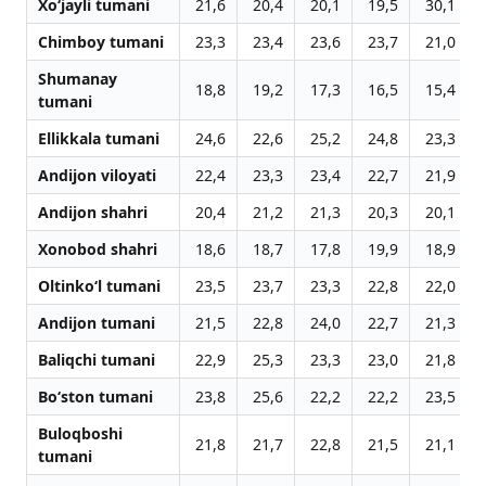
Xo‘jayli tumani
21,6
20,4
20,1
19,5
30,1
Chimboy tumani
23,3
23,4
23,6
23,7
21,0
Shumanay
18,8
19,2
17,3
16,5
15,4
tumani
Ellikkala tumani
24,6
22,6
25,2
24,8
23,3
Andijon viloyati
22,4
23,3
23,4
22,7
21,9
Andijon shahri
20,4
21,2
21,3
20,3
20,1
Xonobod shahri
18,6
18,7
17,8
19,9
18,9
Oltinko‘l tumani
23,5
23,7
23,3
22,8
22,0
Andijon tumani
21,5
22,8
24,0
22,7
21,3
Baliqchi tumani
22,9
25,3
23,3
23,0
21,8
Bo‘ston tumani
23,8
25,6
22,2
22,2
23,5
Buloqboshi
21,8
21,7
22,8
21,5
21,1
tumani