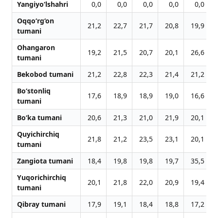
Yangiyo‘lshahri
0,0
0,0
0,0
0,0
0,0
Oqqo‘rg‘on
21,2
22,7
21,7
20,8
19,9
tumani
Ohangaron
19,2
21,5
20,7
20,1
26,6
tumani
Bekobod tumani
21,2
22,8
22,3
21,4
21,2
Bo‘stonliq
17,6
18,9
18,9
19,0
16,6
tumani
Bo‘ka tumani
20,6
21,3
21,0
21,9
20,1
Quyichirchiq
21,8
21,2
23,5
23,1
20,1
tumani
Zangiota tumani
18,4
19,8
19,8
19,7
35,5
Yuqorichirchiq
20,1
21,8
22,0
20,9
19,4
tumani
Qibray tumani
17,9
19,1
18,4
18,8
17,2