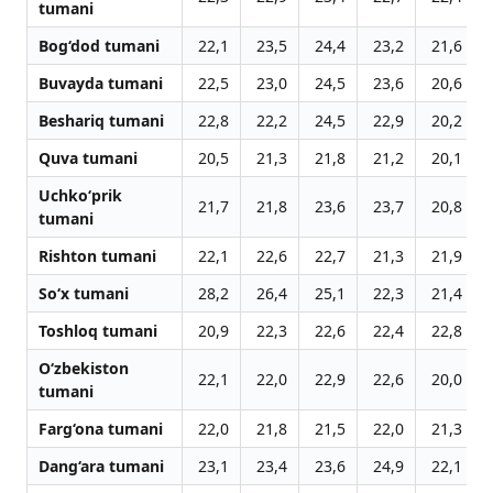
tumani
Bog‘dod tumani
22,1
23,5
24,4
23,2
21,6
Buvayda tumani
22,5
23,0
24,5
23,6
20,6
Beshariq tumani
22,8
22,2
24,5
22,9
20,2
Quva tumani
20,5
21,3
21,8
21,2
20,1
Uchko‘prik
21,7
21,8
23,6
23,7
20,8
tumani
Rishton tumani
22,1
22,6
22,7
21,3
21,9
So‘x tumani
28,2
26,4
25,1
22,3
21,4
Toshloq tumani
20,9
22,3
22,6
22,4
22,8
O‘zbekiston
22,1
22,0
22,9
22,6
20,0
tumani
Farg‘ona tumani
22,0
21,8
21,5
22,0
21,3
Dang‘ara tumani
23,1
23,4
23,6
24,9
22,1