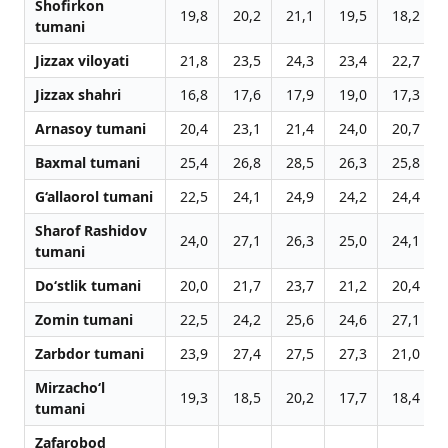
Shofirkon
19,8
20,2
21,1
19,5
18,2
tumani
Jizzax viloyati
21,8
23,5
24,3
23,4
22,7
Jizzax shahri
16,8
17,6
17,9
19,0
17,3
Arnasoy tumani
20,4
23,1
21,4
24,0
20,7
Baxmal tumani
25,4
26,8
28,5
26,3
25,8
G‘allaorol tumani
22,5
24,1
24,9
24,2
24,4
Sharof Rashidov
24,0
27,1
26,3
25,0
24,1
tumani
Do‘stlik tumani
20,0
21,7
23,7
21,2
20,4
Zomin tumani
22,5
24,2
25,6
24,6
27,1
Zarbdor tumani
23,9
27,4
27,5
27,3
21,0
Mirzacho‘l
19,3
18,5
20,2
17,7
18,4
tumani
Zafarobod