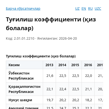
Барча кўрсаткичлар
UZ
EN
RU
UZC
Туғилиш коэффициенти (қиз
болалар)
Код: 2.01.01.2210 · Янгиланган: 2026-04-20
Туғилиш коэффициенти (қиз болалар)
Кесим
2013
2014
2015
2016
2017
Ўзбекистон
21,6
22,5
22,5
22,0
21,3
Республикаси
Қорақалпоғистон
22,1
22,4
22,5
21,1
20,1
Республикаси
Нукус шаҳри
19,7
20,2
20,2
18,2
17,0
Aмударё тумани
21,5
24,7
25,2
22,2
21,3