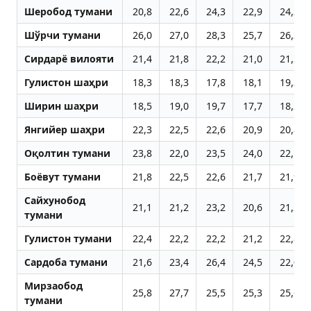
Шеробод тумани
20,8
22,6
24,3
22,9
24,2
Шўрчи тумани
26,0
27,0
28,3
25,7
26,3
Сирдарё вилояти
21,4
21,8
22,2
21,0
21,2
Гулистон шаҳри
18,3
18,3
17,8
18,1
19,3
Ширин шаҳри
18,5
19,0
19,7
17,7
18,2
Янгийер шаҳри
22,3
22,5
22,6
20,9
20,8
Оқолтин тумани
23,8
22,0
23,5
24,0
22,1
Боёвут тумани
21,8
22,5
22,6
21,7
21,9
Сайхунобод
21,1
21,2
23,2
20,6
21,2
тумани
Гулистон тумани
22,4
22,2
22,2
21,2
22,8
Сардоба тумани
21,6
23,4
26,4
24,5
22,0
Мирзаобод
25,8
27,7
25,5
25,3
25,6
тумани