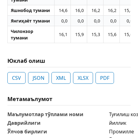
Яшнобод тумани
14,6
16,0
16,2
16,2
15,8
Янгиҳаёт тумани
0,0
0,0
0,0
0,0
0,0
Чилонзор
16,1
15,9
15,3
15,6
15,0
тумани
Юклаб олиш
CSV
JSON
XML
XLSX
PDF
Метамаълумот
Маълумотлар тўплами номи
Туғилиш ко
Даврийлиги
йиллик
Ўлчов бирлиги
Промилле