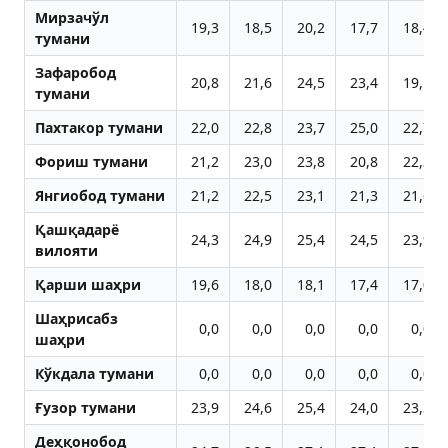
Мирзачўл
19,3
18,5
20,2
17,7
18,4
тумани
Зафаробод
20,8
21,6
24,5
23,4
19,1
тумани
Пахтакор тумани
22,0
22,8
23,7
25,0
22,7
Фориш тумани
21,2
23,0
23,8
20,8
22,3
Янгиобод тумани
21,2
22,5
23,1
21,3
21,6
Қашқадарё
24,3
24,9
25,4
24,5
23,9
вилояти
Қарши шаҳри
19,6
18,0
18,1
17,4
17,0
Шаҳрисабз
0,0
0,0
0,0
0,0
0,0
шаҳри
Кўкдала тумани
0,0
0,0
0,0
0,0
0,0
Ғузор тумани
23,9
24,6
25,4
24,0
23,3
Деҳқонобод