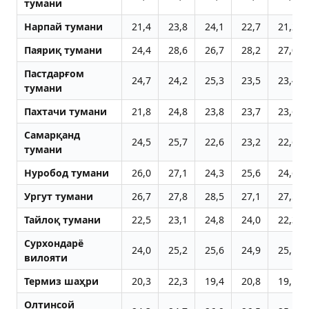
тумани
Нарпай тумани
21,4
23,8
24,1
22,7
21,2
Паяриқ тумани
24,4
28,6
26,7
28,2
27,0
Пастдарғом
24,7
24,2
25,3
23,5
23,4
тумани
Пахтачи тумани
21,8
24,8
23,8
23,7
23,6
Самарқанд
24,5
25,7
22,6
23,2
22,6
тумани
Нуробод тумани
26,0
27,1
24,3
25,6
24,6
Ургут тумани
26,7
27,8
28,5
27,1
27,5
Тайлоқ тумани
22,5
23,1
24,8
24,0
22,3
Сурхондарё
24,0
25,2
25,6
24,9
25,1
вилояти
Термиз шаҳри
20,3
22,3
19,4
20,8
19,1
Олтинсой