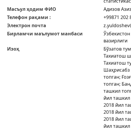
статистика
Масъул ҳодим ФИО
Адизов Ази
Телефон рақами :
+99871 202 
Электрон почта
z.yuldoshev
Бирламчи маълумот манбаси
Ўзбекистон
вазирлиги
Изоҳ
Бўзатов тум
Тахиатош ш
Тахиатош т
Шаҳрисабз 
топган; Ғоз
топган; Бан
ташкил топ
йил ташкил
2018 йил т
2018 йил т
2018 йил та
йил ташкил