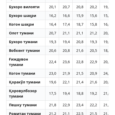
Бухоро вилояти
20,1
20,7
20,8
20,2
19,2
Бухоро шаҳри
16,2
16,6
15,9
15,6
15,3
Когон шаҳри
16,4
17,4
18,7
15,8
16,0
Олот тумани
20,7
21,1
21,1
21,2
20,3
Бухоро тумани
19,3
19,4
20,8
19,3
19,0
Вобкент тумани
20,6
20,8
21,6
20,5
18,8
Ғиждувон
22,4
23,6
22,8
22,9
20,2
тумани
Когон тумани
23,0
21,9
21,5
20,9
24,3
Қоракўл тумани
19,6
22,1
21,4
21,6
20,0
Қоровулбозор
17,5
19,4
18,8
19,2
21,0
тумани
Пешку тумани
21,8
22,9
23,4
22,2
21,5
Ромитан тумани
21,2
21,1
22,5
21,5
21,1