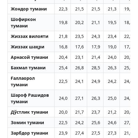
Жондор тумани
22,3
21,5
21,5
21,3
19,5
Шофиркон
19,8
20,2
21,1
19,5
18,2
тумани
Жиззах вилояти
21,8
23,5
24,3
23,4
22,7
Жиззах шаҳри
16,8
17,6
17,9
19,0
17,3
Aрнасой тумани
20,4
23,1
21,4
24,0
20,7
Бахмал тумани
25,4
26,8
28,5
26,3
25,8
Ғаллаорол
22,5
24,1
24,9
24,2
24,4
тумани
Шароф Рашидов
24,0
27,1
26,3
25,0
24,1
тумани
Дўстлик тумани
20,0
21,7
23,7
21,2
20,4
Зомин тумани
22,5
24,2
25,6
24,6
27,1
Зарбдор тумани
23,9
27,4
27,5
27,3
21,0