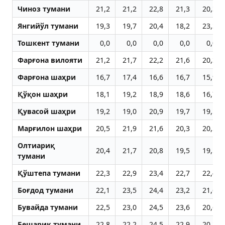
Чиноз тумани
21,2
21,2
22,8
21,3
20,3
Янгийўл тумани
19,3
19,7
20,4
18,2
23,3
Тошкент тумани
0,0
0,0
0,0
0,0
0,0
Фарғона вилояти
21,2
21,7
22,2
21,6
20,3
Фарғона шаҳри
16,7
17,4
16,6
16,7
15,9
Қўқон шаҳри
18,1
19,2
18,9
18,6
16,7
Қувасой шаҳри
19,2
19,0
20,9
19,7
19,5
Марғилон шаҳри
20,5
21,9
21,6
20,3
20,2
Олтиариқ
20,4
21,7
20,8
19,5
19,5
тумани
Қўштепа тумани
22,3
22,9
23,4
22,7
22,4
Боғдод тумани
22,1
23,5
24,4
23,2
21,6
Бувайда тумани
22,5
23,0
24,5
23,6
20,6
Бешариқ тумани
22,8
22,2
24,5
22,9
20,2