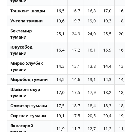
тумани
Тошкент шаҳри
16,5
16,7
16,8
17,0
16,5
Учтепа тумани
19,6
19,7
19,0
19,3
18,7
Бектемир
25,1
24,9
24,0
25,5
20,9
тумани
Юнусобод
16,4
17,2
16,1
16,9
16,2
тумани
Мирзо Улуғбек
14,3
13,1
13,8
14,4
13,6
тумани
Миробод тумани
14,5
14,6
13,1
14,3
14,2
Шайхонтохур
17,0
17,5
17,9
18,2
18,1
тумани
Олмазор тумани
17,5
18,7
18,4
18,3
18,1
Сирғали тумани
19,1
17,5
20,5
20,4
19,6
Яккасарой
11,9
11,7
12,7
11,2
11,7
тумани