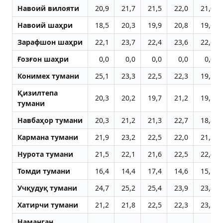
Навоий вилояти
20,9
21,7
21,5
22,0
21,0
Навоий шаҳри
18,5
20,3
19,9
20,8
19,6
Зарафшон шаҳри
22,1
23,7
22,4
23,6
22,6
Ғозғон шаҳри
0,0
0,0
0,0
0,0
0,0
Конимех тумани
25,1
23,3
22,5
22,3
19,5
Қизилтепа
20,3
20,2
19,7
21,2
19,5
тумани
Навбаҳор тумани
20,3
21,2
21,3
22,7
18,8
Кармана тумани
21,9
23,2
22,5
22,0
21,2
Нурота тумани
21,5
22,1
21,6
22,5
22,4
Томди тумани
16,4
14,4
17,4
14,6
15,1
Учқудуқ тумани
24,7
25,2
25,4
23,9
23,8
Хатирчи тумани
21,2
21,8
22,5
22,3
23,2
Наманган