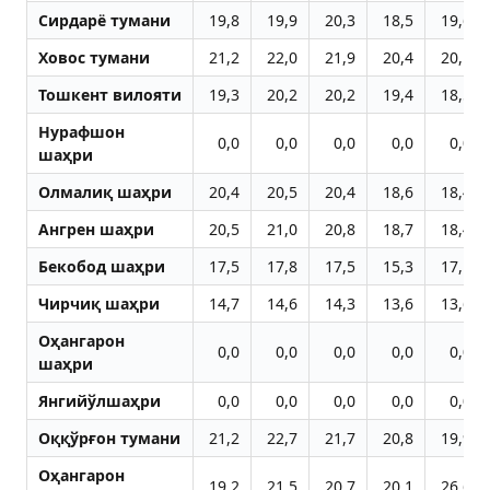
Сирдарё тумани
19,8
19,9
20,3
18,5
19,6
Ховос тумани
21,2
22,0
21,9
20,4
20,1
Тошкент вилояти
19,3
20,2
20,2
19,4
18,5
Нурафшон
0,0
0,0
0,0
0,0
0,0
шаҳри
Олмалиқ шаҳри
20,4
20,5
20,4
18,6
18,4
Aнгрен шаҳри
20,5
21,0
20,8
18,7
18,4
Бекобод шаҳри
17,5
17,8
17,5
15,3
17,1
Чирчиқ шаҳри
14,7
14,6
14,3
13,6
13,6
Оҳангарон
0,0
0,0
0,0
0,0
0,0
шаҳри
Янгийўлшаҳри
0,0
0,0
0,0
0,0
0,0
Оққўрғон тумани
21,2
22,7
21,7
20,8
19,9
Оҳангарон
19,2
21,5
20,7
20,1
26,6