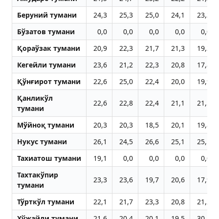
Беруний тумани
24,3
25,3
25,0
24,1
23,3
Бўзатов тумани
0,0
0,0
0,0
0,0
0,0
Қораўзак тумани
20,9
22,3
21,7
21,3
19,3
Кегейли тумани
23,6
21,2
22,3
20,8
17,8
Қўнғирот тумани
22,6
25,0
22,4
20,0
19,9
Қанликўл
22,6
22,8
22,4
21,1
21,5
тумани
Мўйноқ тумани
20,3
20,3
18,5
20,1
19,8
Нукус тумани
26,1
24,5
26,6
25,1
25,1
Тахиатош тумани
19,1
0,0
0,0
0,0
0,0
Тахтакўпир
23,3
23,6
19,7
20,6
17,9
тумани
Тўрткўл тумани
22,1
21,7
23,3
20,8
21,2
Хўжайли тумани
21,6
20,4
20,1
19,5
30,1