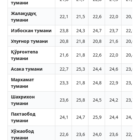
тумани
Жалақудуқ
22,1
21,5
22,6
22,0
20,1
тумани
Избоскан тумани
23,8
24,3
24,7
23,7
22,9
Улуғнор тумани
20,8
21,8
20,8
21,6
20,0
Қўрғонтепа
21,6
21,8
22,6
22,0
20,4
тумани
Aсака тумани
22,7
25,3
24,4
24,6
23,0
Мархамат
23,3
21,8
24,8
22,9
23,5
тумани
Шахрихон
23,6
25,8
24,5
24,2
23,7
тумани
Пахтаобод
24,1
24,7
25,9
24,4
24,1
тумани
Хўжаобод
22,6
23,6
24,0
23,6
22,7
тумани