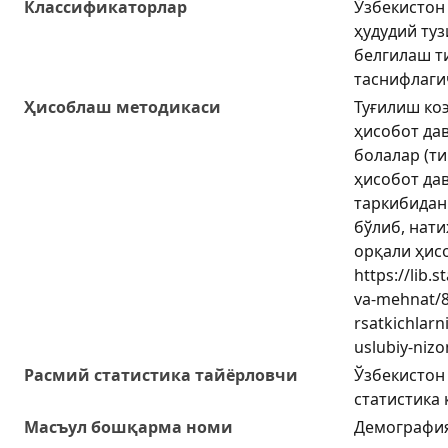
Классификаторлар
Ўзбекистон
ҳудудий ту
белгилаш т
таснифлаги
Ҳисоблаш методикаси
Туғилиш коэ
ҳисобот да
болалар (ти
ҳисобот да
таркибидан
бўлиб, нат
орқали ҳис
https://lib.
va-mehnat/8
rsatkichlarn
uslubiy-niz
Расмий статистика тайёрловчи
Ўзбекистон
статистика
Масъул бошқарма номи
Демография