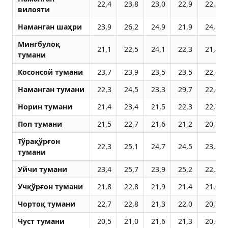
22,4
23,8
23,0
22,9
22,2
вилояти
Наманган шаҳри
23,9
26,2
24,9
21,9
24,1
Мингбулоқ
21,1
22,5
24,1
22,3
21,8
тумани
Косонсой тумани
23,7
23,9
23,5
23,5
22,6
Наманган тумани
22,3
24,5
23,3
29,7
22,6
Норин тумани
21,4
23,4
21,5
22,3
22,7
Поп тумани
21,5
22,7
21,6
21,2
20,1
Тўрақўрғон
22,3
25,1
24,7
24,5
23,2
тумани
Уйчи тумани
23,4
25,7
23,9
25,2
22,2
Учқўрғон тумани
21,8
22,8
21,9
21,4
21,0
Чортоқ тумани
22,7
22,8
21,3
22,0
20,7
Чуст тумани
20,5
21,0
21,6
21,3
20,6