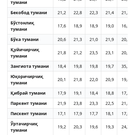
тумани
Бекобод тумани
21,2
22,8
22,3
21,4
21,2
Бўстонлиқ
17,6
18,9
18,9
19,0
16,6
тумани
Бўка тумани
20,6
21,3
21,0
21,9
20,1
Қуйичирчиқ
21,8
21,2
23,5
23,1
20,1
тумани
Зангиота тумани
18,4
19,8
19,8
19,7
35,5
Юқоричирчиқ
20,1
21,8
22,0
20,9
19,4
тумани
Қибрай тумани
17,9
19,1
18,4
18,8
17,2
Паркент тумани
21,9
23,8
23,3
22,5
21,8
Пискент тумани
17,1
17,9
17,7
18,1
17,9
Ўртачирчиқ
19,2
20,3
19,6
19,3
24,7
тумани