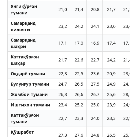
Янгиқўрғон
21,0
21,4
20,8
21,7
21,2
тумани
Самарқанд
23,2
24,2
24,1
23,6
23,4
вилояти
Самарқанд
17,1
17,0
16,9
17,4
17,1
шаҳри
Каттақўрғон
21,7
22,6
22,7
24,2
21,4
шаҳар
Оқдарё тумани
22,3
22,5
23,6
20,9
23,0
Булунғур тумани
24,7
26,5
27,5
24,9
24,1
Жомбой тумани
26,3
26,6
26,7
25,6
28,1
Иштихон тумани
23,4
25,2
25,0
23,9
24,9
Каттақўрғон
22,7
23,3
24,0
23,3
22,9
тумани
Қўшработ
27,3
27,6
24,8
26,5
25,7