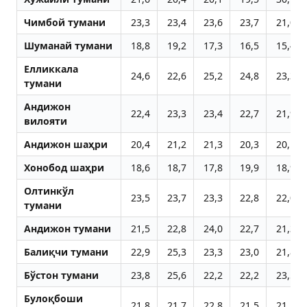
Чимбой тумани
23,3
23,4
23,6
23,7
21,0
Шуманай тумани
18,8
19,2
17,3
16,5
15,4
Елликкала
24,6
22,6
25,2
24,8
23,3
тумани
Aндижон
22,4
23,3
23,4
22,7
21,9
вилояти
Aндижон шаҳри
20,4
21,2
21,3
20,3
20,1
Хонобод шаҳри
18,6
18,7
17,8
19,9
18,9
Олтинкўл
23,5
23,7
23,3
22,8
22,0
тумани
Aндижон тумани
21,5
22,8
24,0
22,7
21,3
Балиқчи тумани
22,9
25,3
23,3
23,0
21,8
Бўстон тумани
23,8
25,6
22,2
22,2
23,5
Булоқбоши
21,8
21,7
22,8
21,5
21,1