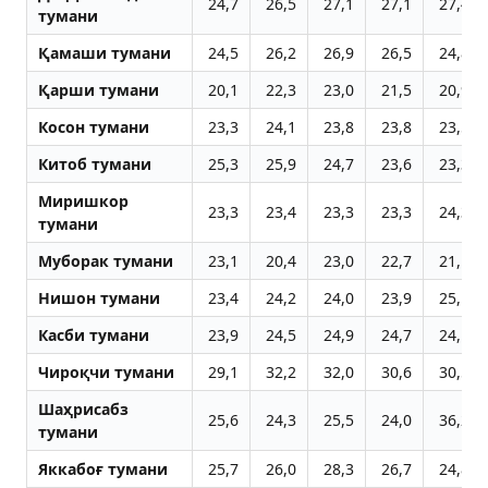
24,7
26,5
27,1
27,1
27,4
тумани
Қамаши тумани
24,5
26,2
26,9
26,5
24,8
Қарши тумани
20,1
22,3
23,0
21,5
20,9
Косон тумани
23,3
24,1
23,8
23,8
23,5
Китоб тумани
25,3
25,9
24,7
23,6
23,3
Миришкор
23,3
23,4
23,3
23,3
24,3
тумани
Муборак тумани
23,1
20,4
23,0
22,7
21,1
Нишон тумани
23,4
24,2
24,0
23,9
25,1
Касби тумани
23,9
24,5
24,9
24,7
24,1
Чироқчи тумани
29,1
32,2
32,0
30,6
30,5
Шаҳрисабз
25,6
24,3
25,5
24,0
36,2
тумани
Яккабоғ тумани
25,7
26,0
28,3
26,7
24,8