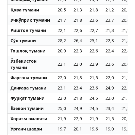
Қува тумани
20,5
21,3
21,8
21,2
20,1
Учкўприк тумани
21,7
21,8
23,6
23,7
20,8
Риштон тумани
22,1
22,6
22,7
21,3
21,9
Сўх тумани
28,2
26,4
25,1
22,3
21,4
Тошлоқ тумани
20,9
22,3
22,6
22,4
22,8
Ўзбекистон
22,1
22,0
22,9
22,6
20,0
тумани
Фарғона тумани
22,0
21,8
21,5
22,0
21,3
Данғара тумани
23,1
23,4
23,6
24,9
22,1
Фурқат тумани
22,0
21,8
24,5
22,0
21,1
Ёзёвон тумани
25,0
24,9
24,5
23,4
21,2
Хоразм вилояти
21,9
22,9
21,9
21,5
20,2
Урганч шаҳри
19,7
20,1
19,6
19,0
19,3