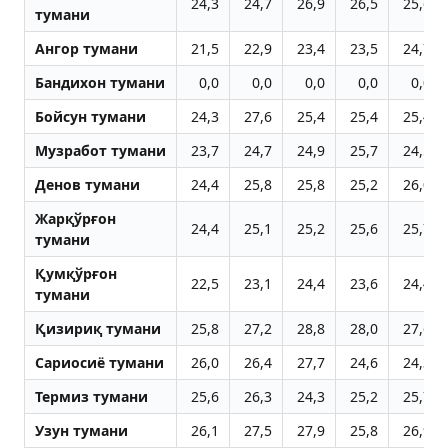
24,3
24,7
26,9
26,5
25,6
тумани
Aнгор тумани
21,5
22,9
23,4
23,5
24,7
Бандихон тумани
0,0
0,0
0,0
0,0
0,0
Бойсун тумани
24,3
27,6
25,4
25,4
25,4
Музработ тумани
23,7
24,7
24,9
25,7
24,5
Денов тумани
24,4
25,8
25,8
25,2
26,0
Жарқўрғон
24,4
25,1
25,2
25,6
25,7
тумани
Қумқўрғон
22,5
23,1
24,4
23,6
24,4
тумани
Қизириқ тумани
25,8
27,2
28,8
28,0
27,6
Сариосиё тумани
26,0
26,4
27,7
24,6
24,3
Термиз тумани
25,6
26,3
24,3
25,2
25,7
Узун тумани
26,1
27,5
27,9
25,8
26,9