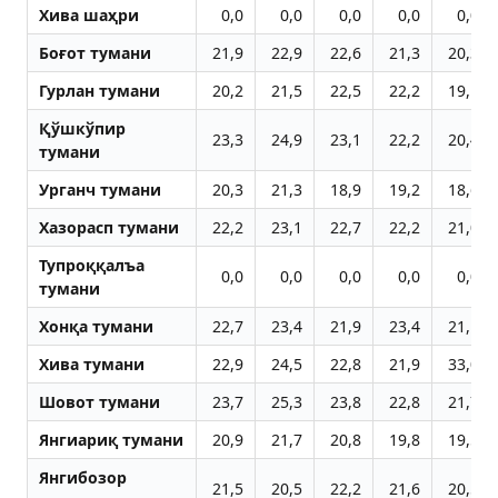
Хива шаҳри
0,0
0,0
0,0
0,0
0,0
Боғот тумани
21,9
22,9
22,6
21,3
20,3
Гурлан тумани
20,2
21,5
22,5
22,2
19,1
Қўшкўпир
23,3
24,9
23,1
22,2
20,4
тумани
Урганч тумани
20,3
21,3
18,9
19,2
18,6
Хазорасп тумани
22,2
23,1
22,7
22,2
21,0
Тупроққалъа
0,0
0,0
0,0
0,0
0,0
тумани
Хонқа тумани
22,7
23,4
21,9
23,4
21,1
Хива тумани
22,9
24,5
22,8
21,9
33,0
Шовот тумани
23,7
25,3
23,8
22,8
21,7
Янгиариқ тумани
20,9
21,7
20,8
19,8
19,5
Янгибозор
21,5
20,5
22,2
21,6
20,5