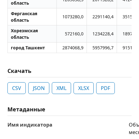
область
Ферганская
1073280,0
2291140,4
3515449
область
Хорезмская
572160,0
1234228,4
1897206
область
город Ташкент
2874068,9
5957996,7
9151867
Скачать
CSV
JSON
XML
XLSX
PDF
Метаданные
Имя индикатора
Объ
меся