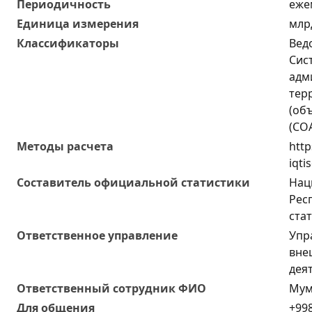
Периодичность
еже
Единица измерения
млр
Классификаторы
Вед
Сис
адм
тер
(об
(СО
Методы расчета
http
iqti
Составитель официальной статистики
Нац
Рес
ста
Ответственное управление
Упр
вне
дея
Oтветственный сотрудник ФИО
Мум
Для общения
+998