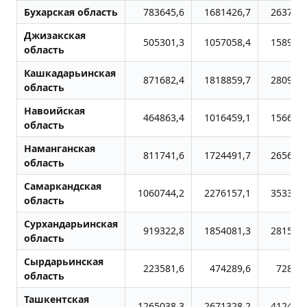
Бухарская область
783645,6
1681426,7
2637000
Джизакская
505301,3
1057058,4
1589482
область
Кашкадарьинская
871682,4
1818859,7
2809028
область
Навоийская
464863,4
1016459,1
1566391
область
Наманганская
811741,6
1724491,7
2656646
область
Самаркандская
1060744,2
2276157,1
3533193
область
Сурхандарьинская
919322,8
1854081,3
2815645
область
Сырдарьинская
223581,6
474289,6
728225
область
Ташкентская
1265038,3
2671328,2
4124941