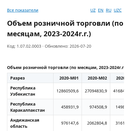
Все показатели
UZ
EN
RU
UZC
Объем розничной торговли (по
месяцам, 2023-2024г.г.)
Код: 1.07.02.0003 · Обновлено: 2026-07-20
Объем розничной торговли (по месяцам, 2023-2024г.г.)
Разрез
2020-M01
2020-M02
2020-M
Республика
12860509,6
27094830,9
41684652
Узбекистан
Республика
458931,9
974508,9
1498196
Каракалпакстан
Андижанская
976147,6
2062804,8
3161377
область