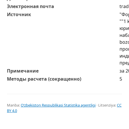
Электронная почта
trad
Источник
"Фо
""1
юри
набл
bozo
про
инд
пре
Примечание
за 2
Методы расчета (сокращенно)
5
Manba:
Oʻzbekiston Respublikasi Statistika agentligi
· Litsenziya:
CC
BY 4.0