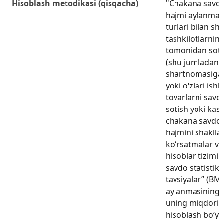
Hisoblash metodikasi (qisqacha)
"Chakana savd
hajmi aylanmas
turlari bilan s
tashkilotlarni
tomonidan sot
(shu jumladan
shartnomasiga
yoki oʻzlari is
tovarlarni sa
sotish yoki kas
chakana savd
hajmini shakll
koʻrsatmalar va
hisoblar tizim
savdo statisti
tavsiyalar” (
aylanmasining 
uning miqdoriy
hisoblash boʻy