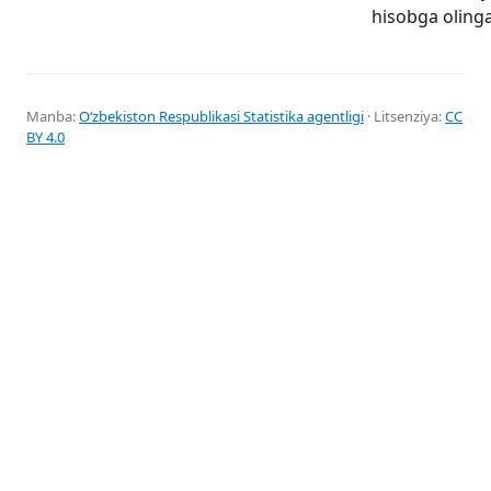
hisobga oling
Manba:
Oʻzbekiston Respublikasi Statistika agentligi
· Litsenziya:
CC
BY 4.0