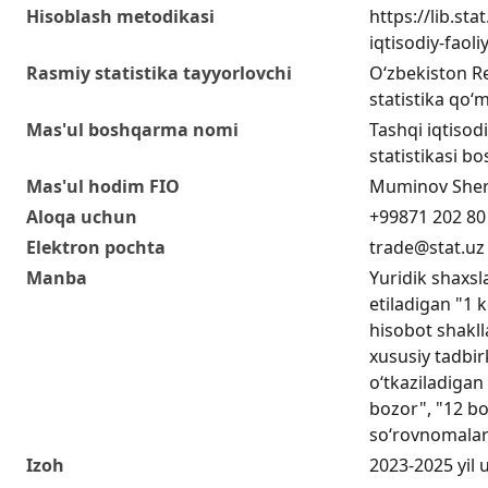
Hisoblash metodikasi
https://lib.sta
iqtisodiy-faol
Rasmiy statistika tayyorlovchi
O‘zbekiston Re
statistika qo‘m
Mas'ul boshqarma nomi
Tashqi iqtisodi
statistikasi b
Mas'ul hodim FIO
Muminov Sher
Aloqa uchun
+99871 202 80
Elektron pochta
trade@stat.uz
Manba
Yuridik shaxs
etiladigan "1 
hisobot shakll
xususiy tadbir
o‘tkaziladigan 
bozor", "12 bo
so‘rovnomalar
Izoh
2023-2025 yil