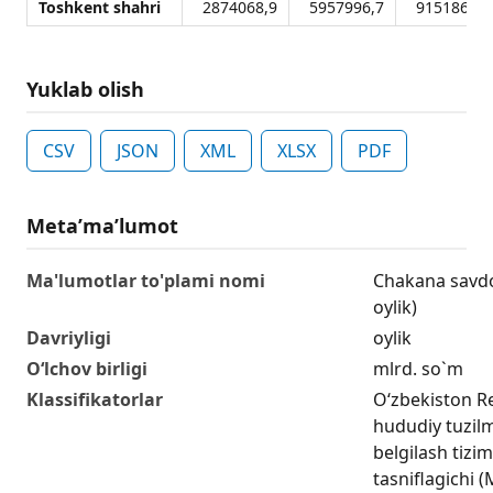
Toshkent shahri
2874068,9
5957996,7
9151867,9
Yuklab olish
CSV
JSON
XML
XLSX
PDF
Metaʼmaʼlumot
Ma'lumotlar to'plami nomi
Chakana savdo
oylik)
Davriyligi
oylik
O‘lchov birligi
mlrd. so`m
Klassifikatorlar
O‘zbekiston R
hududiy tuzilm
belgilash tizim
tasniflagichi