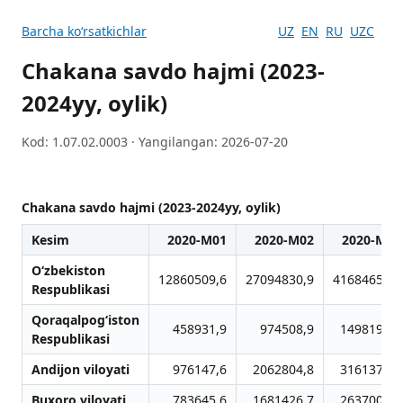
Barcha koʻrsatkichlar
UZ
EN
RU
UZC
Chakana savdo hajmi (2023-
2024yy, oylik)
Kod: 1.07.02.0003 · Yangilangan: 2026-07-20
Chakana savdo hajmi (2023-2024yy, oylik)
Kesim
2020-M01
2020-M02
2020-M03
O‘zbekiston
12860509,6
27094830,9
41684652,7
Respublikasi
Qoraqalpog‘iston
458931,9
974508,9
1498196,7
Respublikasi
Andijon viloyati
976147,6
2062804,8
3161377,2
Buxoro viloyati
783645,6
1681426,7
2637000,5