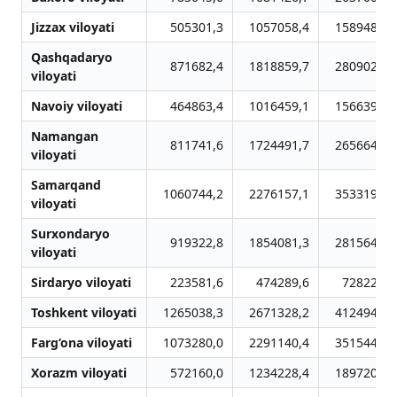
Jizzax viloyati
505301,3
1057058,4
1589482,8
Qashqadaryo
871682,4
1818859,7
2809028,3
viloyati
Navoiy viloyati
464863,4
1016459,1
1566391,1
Namangan
811741,6
1724491,7
2656646,4
viloyati
Samarqand
1060744,2
2276157,1
3533193,3
viloyati
Surxondaryo
919322,8
1854081,3
2815645,7
viloyati
Sirdaryo viloyati
223581,6
474289,6
728225,3
Toshkent viloyati
1265038,3
2671328,2
4124941,0
Farg‘ona viloyati
1073280,0
2291140,4
3515449,9
Xorazm viloyati
572160,0
1234228,4
1897206,4