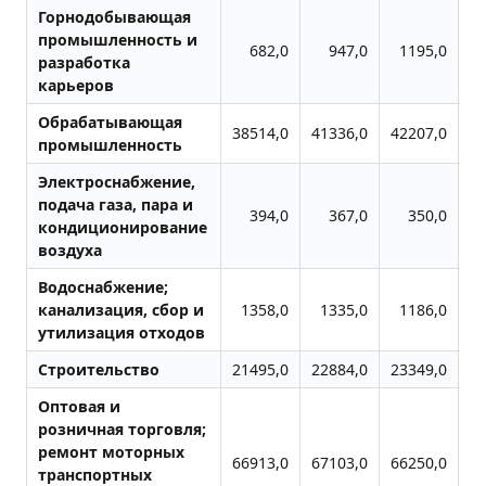
Горнодобывающая
промышленность и
682,0
947,0
1195,0
разработка
карьеров
Обрабатывающая
38514,0
41336,0
42207,0
43
промышленность
Электроснабжение,
подача газа, пара и
394,0
367,0
350,0
кондиционирование
воздуха
Водоснабжение;
канализация, сбор и
1358,0
1335,0
1186,0
утилизация отходов
Строительство
21495,0
22884,0
23349,0
23
Оптовая и
розничная торговля;
ремонт моторных
66913,0
67103,0
66250,0
67
транспортных