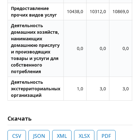
Предоставление
10438,0
10312,0
10869,0
11
прочих видов услуг
Деятельность
домашних хозяйств,
нанимающих
домашнюю прислугу
0,0
0,0
0,0
и производящих
товары и услуги для
собственного
потребления
Деятельность
экстерриториальных
1,0
3,0
3,0
организаций
Скачать
CSV
JSON
XML
XLSX
PDF